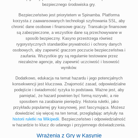
bezpiecznego środowiska gry.
Bezpieczeństwo jest priorytetem w Spinamba. Platforma
korzysta z zaawansowanych technologii szyfrowania SSL, aby
chronić dane osobowe i finansowe graczy. Transakcje finansowe
są zabezpieczone, a wszystkie dane są przechowywane w
sposób bezpieczny. Kasyno przestrzega również
rygorystycznych standardów prywatności i ochrony danych
osobowych, aby zapewnić graczom poczucie bezpieczeństwa i
zaufania. Wszystkie gry są regularnie testowane przez
niezależne agencje, aby zapewnić uczciwość i losowość
wyników.
Dodatkowo, edukacja na temat hazardu i jego potencjalnych
konsekwencji jest kluczowa. Znajomość zasad, odpowiedzialne
podejście i świadomość ryzyka to podstawa. Ważne jest, aby
pamiętać, że hazard powinien być formą rozrywki, a nie
sposobem na zarabianie pieniędzy. Historia ruletki, jako
przykładu popularnej gry kasynowej, jest fascynująca. Możesz
dowiedzieć się więcej na ten temat, przeglądając artykuły na
historii ruletki na Wikipedii
. Bezpieczeństwo i odpowiedzialność
w hazardzie to klucz do udanego i przyjemnego doświadczenia.
Wrażenia z Gry w Kasynie