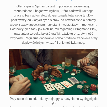
Oferta gier w Spinamba jest imponująca, zapewniając
różnorodność i bogactwo wyboru, które zadowoli każdego
gracza. Fani automatów do gier znajdą tutaj setki tytułów,
począwszy od klasycznych slotów, po nowoczesne automaty
wideo z zaawansowanymi funkcjami i wciągającymi motywami.
Dostawcy gier, tacy jak NetEnt, Microgaming i Pragmatic Play,
gwarantują wysoką jakość grafiki, dźwięku oraz płynność
rozgrywki. Regularne dodawanie nowych tytułów zapewnia stały
dopływ świeżych wrażeń i uniemożliwia nudę.
Przy stole do ruletki: ekscytacja gry w kasynie na wyciągnięcie
ręki.