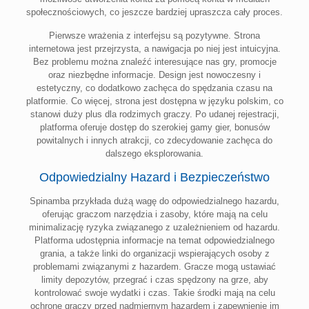
społecznościowych, co jeszcze bardziej upraszcza cały proces.
Pierwsze wrażenia z interfejsu są pozytywne. Strona
internetowa jest przejrzysta, a nawigacja po niej jest intuicyjna.
Bez problemu można znaleźć interesujące nas gry, promocje
oraz niezbędne informacje. Design jest nowoczesny i
estetyczny, co dodatkowo zachęca do spędzania czasu na
platformie. Co więcej, strona jest dostępna w języku polskim, co
stanowi duży plus dla rodzimych graczy. Po udanej rejestracji,
platforma oferuje dostęp do szerokiej gamy gier, bonusów
powitalnych i innych atrakcji, co zdecydowanie zachęca do
dalszego eksplorowania.
Odpowiedzialny Hazard i Bezpieczeństwo
Spinamba przykłada dużą wagę do odpowiedzialnego hazardu,
oferując graczom narzędzia i zasoby, które mają na celu
minimalizację ryzyka związanego z uzależnieniem od hazardu.
Platforma udostępnia informacje na temat odpowiedzialnego
grania, a także linki do organizacji wspierających osoby z
problemami związanymi z hazardem. Gracze mogą ustawiać
limity depozytów, przegrać i czas spędzony na grze, aby
kontrolować swoje wydatki i czas. Takie środki mają na celu
ochronę graczy przed nadmiernym hazardem i zapewnienie im