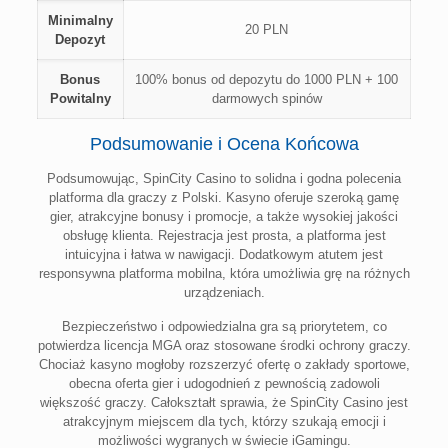
Minimalny
20 PLN
Depozyt
Bonus
100% bonus od depozytu do 1000 PLN + 100
Powitalny
darmowych spinów
Podsumowanie i Ocena Końcowa
Podsumowując, SpinCity Casino to solidna i godna polecenia
platforma dla graczy z Polski. Kasyno oferuje szeroką gamę
gier, atrakcyjne bonusy i promocje, a także wysokiej jakości
obsługę klienta. Rejestracja jest prosta, a platforma jest
intuicyjna i łatwa w nawigacji. Dodatkowym atutem jest
responsywna platforma mobilna, która umożliwia grę na różnych
urządzeniach.
Bezpieczeństwo i odpowiedzialna gra są priorytetem, co
potwierdza licencja MGA oraz stosowane środki ochrony graczy.
Chociaż kasyno mogłoby rozszerzyć ofertę o zakłady sportowe,
obecna oferta gier i udogodnień z pewnością zadowoli
większość graczy. Całokształt sprawia, że SpinCity Casino jest
atrakcyjnym miejscem dla tych, którzy szukają emocji i
możliwości wygranych w świecie iGamingu.