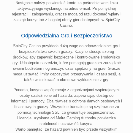
Następnie należy potwierdzić konto za pośrednictwem linku
aktywacyjnego wysłanego na adres e-mail. Po pomyślnej
rejestracji i zalogowaniu, gracze mogą od razu dokonać wpłaty i
zacząć korzystać z bogatej oferty gier dostępnych w SpinCity
Casino.
Odpowiedzialna Gra i Bezpieczeństwo
SpinCity Casino przykłada dużą wagę do odpowiedzialnej gry i
bezpieczeństwa swoich graczy. Kasyno stosuje szereg
środków, aby zapewnić bezpieczne i kontrolowane środowisko
gry. Udostępnia narzędzia, które pomagają graczom zarządzać
swoim budżetem i ograniczyć czas spędzony na grze. Gracze
mogą ustawiać limity depozytów, przegrywania i czasu sesji, a
także wnioskować o okresowe wykluczenie z gry.
Ponadto, kasyno współpracuje z organizacjami wspierającymi
osoby uzależnione od hazardu, zapewniając dostęp do
informacji i pomocy. Dba również o ochronę danych osobowych i
finansowych graczy. Wszystkie transakcje są szyfrowane za
pomocą technologii SSL, co gwarantuje bezpieczeństwo.
Licencja uzyskana od Malta Gaming Authority potwierdza
rzetelność i uczciwość kasyna.
Warto pamiętać, że hazard powinien być przede wszystkim