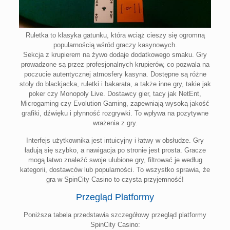
Ruletka to klasyka gatunku, która wciąż cieszy się ogromną
popularnością wśród graczy kasynowych.
Sekcja z krupierem na żywo dodaje dodatkowego smaku. Gry
prowadzone są przez profesjonalnych krupierów, co pozwala na
poczucie autentycznej atmosfery kasyna. Dostępne są różne
stoły do blackjacka, ruletki i bakarata, a także inne gry, takie jak
poker czy Monopoly Live. Dostawcy gier, tacy jak NetEnt,
Microgaming czy Evolution Gaming, zapewniają wysoką jakość
grafiki, dźwięku i płynność rozgrywki. To wpływa na pozytywne
wrażenia z gry.
Interfejs użytkownika jest intuicyjny i łatwy w obsłudze. Gry
ładują się szybko, a nawigacja po stronie jest prosta. Gracze
mogą łatwo znaleźć swoje ulubione gry, filtrować je według
kategorii, dostawców lub popularności. To wszystko sprawia, że
gra w SpinCity Casino to czysta przyjemność!
Przegląd Platformy
Poniższa tabela przedstawia szczegółowy przegląd platformy
SpinCity Casino: