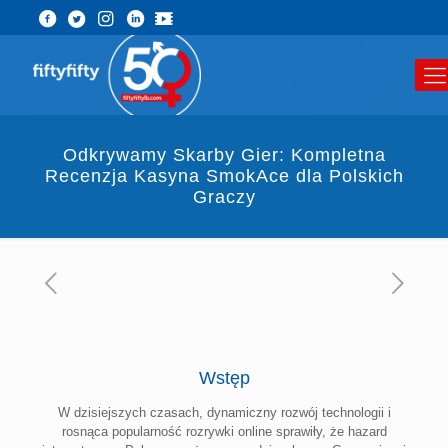
Odkrywamy Skarby Gier: Kompletna
Recenzja Kasyna SmokAce dla Polskich
Graczy
Wstęp
W dzisiejszych czasach, dynamiczny rozwój technologii i
rosnąca popularność rozrywki online sprawiły, że hazard