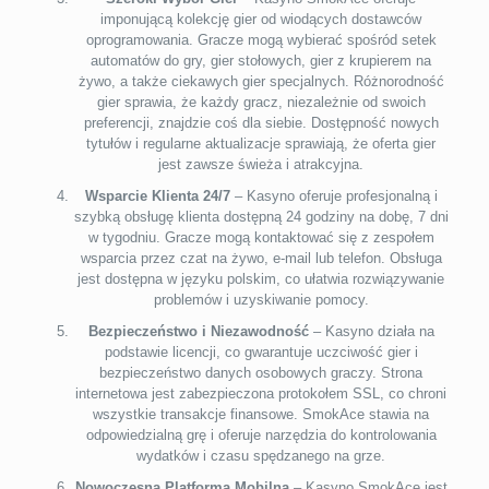
imponującą kolekcję gier od wiodących dostawców
oprogramowania. Gracze mogą wybierać spośród setek
automatów do gry, gier stołowych, gier z krupierem na
żywo, a także ciekawych gier specjalnych. Różnorodność
gier sprawia, że każdy gracz, niezależnie od swoich
preferencji, znajdzie coś dla siebie. Dostępność nowych
tytułów i regularne aktualizacje sprawiają, że oferta gier
jest zawsze świeża i atrakcyjna.
Wsparcie Klienta 24/7
– Kasyno oferuje profesjonalną i
szybką obsługę klienta dostępną 24 godziny na dobę, 7 dni
w tygodniu. Gracze mogą kontaktować się z zespołem
wsparcia przez czat na żywo, e-mail lub telefon. Obsługa
jest dostępna w języku polskim, co ułatwia rozwiązywanie
problemów i uzyskiwanie pomocy.
Bezpieczeństwo i Niezawodność
– Kasyno działa na
podstawie licencji, co gwarantuje uczciwość gier i
bezpieczeństwo danych osobowych graczy. Strona
internetowa jest zabezpieczona protokołem SSL, co chroni
wszystkie transakcje finansowe. SmokAce stawia na
odpowiedzialną grę i oferuje narzędzia do kontrolowania
wydatków i czasu spędzanego na grze.
Nowoczesna Platforma Mobilna
– Kasyno SmokAce jest