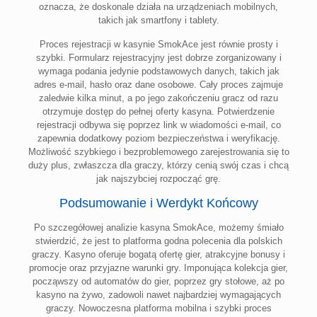
oznacza, że doskonale działa na urządzeniach mobilnych,
takich jak smartfony i tablety.
Proces rejestracji w kasynie SmokAce jest równie prosty i
szybki. Formularz rejestracyjny jest dobrze zorganizowany i
wymaga podania jedynie podstawowych danych, takich jak
adres e-mail, hasło oraz dane osobowe. Cały proces zajmuje
zaledwie kilka minut, a po jego zakończeniu gracz od razu
otrzymuje dostęp do pełnej oferty kasyna. Potwierdzenie
rejestracji odbywa się poprzez link w wiadomości e-mail, co
zapewnia dodatkowy poziom bezpieczeństwa i weryfikację.
Możliwość szybkiego i bezproblemowego zarejestrowania się to
duży plus, zwłaszcza dla graczy, którzy cenią swój czas i chcą
jak najszybciej rozpocząć grę.
Podsumowanie i Werdykt Końcowy
Po szczegółowej analizie kasyna SmokAce, możemy śmiało
stwierdzić, że jest to platforma godna polecenia dla polskich
graczy. Kasyno oferuje bogatą ofertę gier, atrakcyjne bonusy i
promocje oraz przyjazne warunki gry. Imponująca kolekcja gier,
począwszy od automatów do gier, poprzez gry stołowe, aż po
kasyno na żywo, zadowoli nawet najbardziej wymagających
graczy. Nowoczesna platforma mobilna i szybki proces