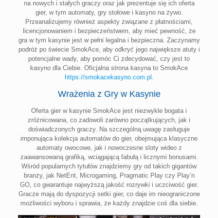
na nowych i stałych graczy oraz jak prezentuje się ich oferta
gier, w tym automaty, gry stołowe i kasyno na żywo.
Przeanalizujemy również aspekty związane z płatnościami,
licencjonowaniem i bezpieczeństwem, aby mieć pewność, że
gra w tym kasynie jest w pełni legalna i bezpieczna. Zaczynamy
podróż po świecie SmokAce, aby odkryć jego największe atuty i
potencjalne wady, aby pomóc Ci zdecydować, czy jest to
kasyno dla Ciebie. Oficjalna strona kasyna to SmokAce
https://smokacekasyno.com.pl
.
Wrażenia z Gry w Kasynie
Oferta gier w kasynie SmokAce jest niezwykle bogata i
zróżnicowana, co zadowoli zarówno początkujących, jak i
doświadczonych graczy. Na szczególną uwagę zasługuje
imponująca kolekcja automatów do gier, obejmująca klasyczne
automaty owocowe, jak i nowoczesne sloty wideo z
zaawansowaną grafiką, wciągającą fabułą i licznymi bonusami.
Wśród popularnych tytułów znajdziemy gry od takich gigantów
branży, jak NetEnt, Microgaming, Pragmatic Play czy Play’n
GO, co gwarantuje najwyższą jakość rozrywki i uczciwość gier.
Gracze mają do dyspozycji setki gier, co daje im nieograniczone
możliwości wyboru i sprawia, że każdy znajdzie coś dla siebie.