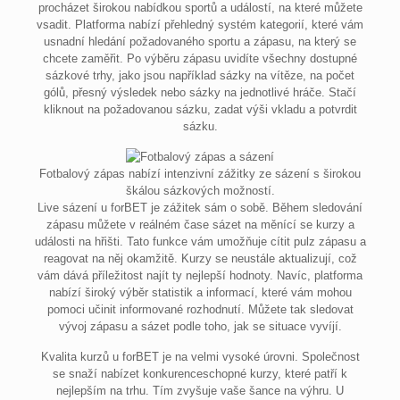
procházet širokou nabídkou sportů a událostí, na které můžete
vsadit. Platforma nabízí přehledný systém kategorií, které vám
usnadní hledání požadovaného sportu a zápasu, na který se
chcete zaměřit. Po výběru zápasu uvidíte všechny dostupné
sázkové trhy, jako jsou například sázky na vítěze, na počet
gólů, přesný výsledek nebo sázky na jednotlivé hráče. Stačí
kliknout na požadovanou sázku, zadat výši vkladu a potvrdit
sázku.
Fotbalový zápas nabízí intenzivní zážitky ze sázení s širokou
škálou sázkových možností.
Live sázení u forBET je zážitek sám o sobě. Během sledování
zápasu můžete v reálném čase sázet na měnící se kurzy a
události na hřišti. Tato funkce vám umožňuje cítit pulz zápasu a
reagovat na něj okamžitě. Kurzy se neustále aktualizují, což
vám dává příležitost najít ty nejlepší hodnoty. Navíc, platforma
nabízí široký výběr statistik a informací, které vám mohou
pomoci učinit informované rozhodnutí. Můžete tak sledovat
vývoj zápasu a sázet podle toho, jak se situace vyvíjí.
Kvalita kurzů u forBET je na velmi vysoké úrovni. Společnost
se snaží nabízet konkurenceschopné kurzy, které patří k
nejlepším na trhu. Tím zvyšuje vaše šance na výhru. U