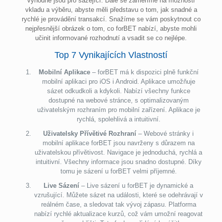
výhodné jsou pro sázející. Dále se zaměříme na možnosti
vkladu a výběru, abyste měli představu o tom, jak snadné a
rychlé je provádění transakcí. Snažíme se vám poskytnout co
nejpřesnější obrázek o tom, co forBET nabízí, abyste mohli
učinit informované rozhodnutí a vsadit se co nejlépe.
Top 7 Vynikajících Vlastností
Mobilní Aplikace
– forBET má k dispozici plně funkční
mobilní aplikaci pro iOS i Android. Aplikace umožňuje
sázet odkudkoli a kdykoli. Nabízí všechny funkce
dostupné na webové stránce, s optimalizovaným
uživatelským rozhraním pro mobilní zařízení. Aplikace je
rychlá, spolehlivá a intuitivní.
Uživatelsky Přívětivé Rozhraní
– Webové stránky i
mobilní aplikace forBET jsou navrženy s důrazem na
uživatelskou přívětivost. Navigace je jednoduchá, rychlá a
intuitivní. Všechny informace jsou snadno dostupné. Díky
tomu je sázení u forBET velmi příjemné.
Live Sázení
– Live sázení u forBET je dynamické a
vzrušující. Můžete sázet na události, které se odehrávají v
reálném čase, a sledovat tak vývoj zápasu. Platforma
nabízí rychlé aktualizace kurzů, což vám umožní reagovat