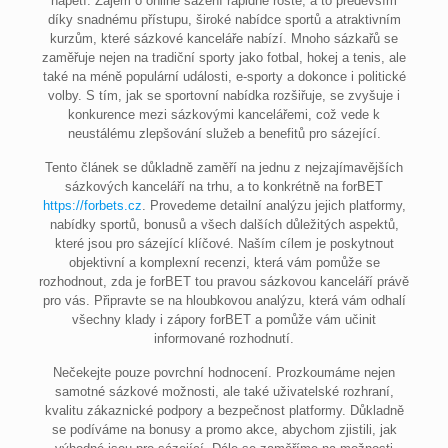
napětí. Zájem o online sázení rapidně roste, a to především
díky snadnému přístupu, široké nabídce sportů a atraktivním
kurzům, které sázkové kanceláře nabízí. Mnoho sázkařů se
zaměřuje nejen na tradiční sporty jako fotbal, hokej a tenis, ale
také na méně populární události, e-sporty a dokonce i politické
volby. S tím, jak se sportovní nabídka rozšiřuje, se zvyšuje i
konkurence mezi sázkovými kancelářemi, což vede k
neustálému zlepšování služeb a benefitů pro sázející.
Tento článek se důkladně zaměří na jednu z nejzajímavějších
sázkových kanceláří na trhu, a to konkrétně na forBET
https://forbets.cz
. Provedeme detailní analýzu jejich platformy,
nabídky sportů, bonusů a všech dalších důležitých aspektů,
které jsou pro sázející klíčové. Naším cílem je poskytnout
objektivní a komplexní recenzi, která vám pomůže se
rozhodnout, zda je forBET tou pravou sázkovou kanceláří právě
pro vás. Připravte se na hloubkovou analýzu, která vám odhalí
všechny klady i zápory forBET a pomůže vám učinit
informované rozhodnutí.
Nečekejte pouze povrchní hodnocení. Prozkoumáme nejen
samotné sázkové možnosti, ale také uživatelské rozhraní,
kvalitu zákaznické podpory a bezpečnost platformy. Důkladně
se podíváme na bonusy a promo akce, abychom zjistili, jak