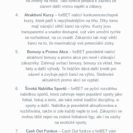
na změny na hřišti. Tato funkce přidává k zážitku ze
sázení další vrstvu napětí a zábavy.
Atraktivní Kurzy
– forBET nabízí konkurenceschopné
kurzy, které patří k nejvýhodnějším na trhu. Díky tomu
mají sázející větší šanci na výhru. Kurzy jsou
transparentní a snadno dostupné, což vám umožní rychle
se rozhodnout, na co vsadit. Zákazníci tak mají větší
šanci na to, že maximalizují své potenciální zisky.
Bonusy a Promo Akce
– forBET pravidelně nabízí
atraktivní bonusy a promo akce pro nové i stávající
zákazníky. Zahrnují uvítací bonusy, bonusy za vklad, free
bety a další výhody. To hráčům dává další kredit pro
sázení a zvyšuje jejich šanci na výhru. Sledování
aktuálních promo akcí se vyplatí.
Široká Nabídka Sportů
– forBET se pyšní rozsáhlou
nabídkou sportů, která zahrnuje nejen populární sporty jako
fotbal, hokej a tenis, ale také méně tradiční disciplíny, e-
sporty a další. Nabídka je pravidelně aktualizována a
rozšiřována, takže si zde každý najde to své. Zákazníci se
mohou těšit nejen na známé fotbalové ligy, ale i na sázky
na exotické sporty.
Cash Out Funkce
– Cash Out funkce u forBET vám