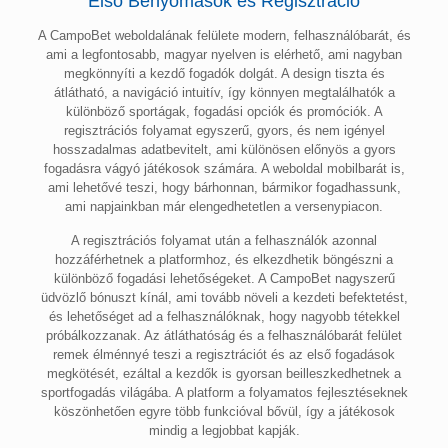
Első Benyomások és Regisztráció
A CampoBet weboldalának felülete modern, felhasználóbarát, és
ami a legfontosabb, magyar nyelven is elérhető, ami nagyban
megkönnyíti a kezdő fogadók dolgát. A design tiszta és
átlátható, a navigáció intuitív, így könnyen megtalálhatók a
különböző sportágak, fogadási opciók és promóciók. A
regisztrációs folyamat egyszerű, gyors, és nem igényel
hosszadalmas adatbevitelt, ami különösen előnyös a gyors
fogadásra vágyó játékosok számára. A weboldal mobilbarát is,
ami lehetővé teszi, hogy bárhonnan, bármikor fogadhassunk,
ami napjainkban már elengedhetetlen a versenypiacon.
A regisztrációs folyamat után a felhasználók azonnal
hozzáférhetnek a platformhoz, és elkezdhetik böngészni a
különböző fogadási lehetőségeket. A CampoBet nagyszerű
üdvözlő bónuszt kínál, ami tovább növeli a kezdeti befektetést,
és lehetőséget ad a felhasználóknak, hogy nagyobb tétekkel
próbálkozzanak. Az átláthatóság és a felhasználóbarát felület
remek élménnyé teszi a regisztrációt és az első fogadások
megkötését, ezáltal a kezdők is gyorsan beilleszkedhetnek a
sportfogadás világába. A platform a folyamatos fejlesztéseknek
köszönhetően egyre több funkcióval bővül, így a játékosok
mindig a legjobbat kapják.