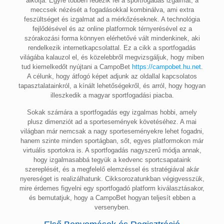
alkotja. Egyre többen fedezik fel a sportfogadás izgalmát, a
meccsek nézését a fogadásokkal kombinálva, ami extra
feszültséget és izgalmat ad a mérkőzéseknek. A technológia
fejlődésével és az online platformok térnyerésével ez a
szórakozási forma könnyen elérhetővé vált mindenkinek, aki
rendelkezik internetkapcsolattal. Ez a cikk a sportfogadás
világába kalauzol el, és közelebbről megvizsgáljuk, hogy miben
tud kiemelkedőt nyújtani a CampoBet
https://campobet.hu.net
.
A célunk, hogy átfogó képet adjunk az oldallal kapcsolatos
tapasztalatainkról, a kínált lehetőségekről, és arról, hogy hogyan
illeszkedik a magyar sportfogadási piacba.
Sokak számára a sportfogadás egy izgalmas hobbi, amely
plusz dimenziót ad a sportesemények követéséhez. A mai
világban már nemcsak a nagy sporteseményekre lehet fogadni,
hanem szinte minden sportágban, sőt, egyes platformokon már
virtuális sportokra is. A sportfogadás nagyszerű módja annak,
hogy izgalmasabbá tegyük a kedvenc sportcsapataink
szereplését, és a megfelelő elemzéssel és stratégiával akár
nyereséget is realizálhatunk. Cikksorozatunkban végigvesszük,
mire érdemes figyelni egy sportfogadó platform kiválasztásakor,
és bemutatjuk, hogy a CampoBet hogyan teljesít ebben a
versenyben.