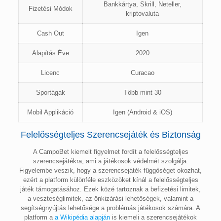
Bankkártya, Skrill, Neteller,
Fizetési Módok
kriptovaluta
Cash Out
Igen
Alapítás Éve
2020
Licenc
Curacao
Sportágak
Több mint 30
Mobil Applikáció
Igen (Android & iOS)
Felelősségteljes Szerencsejáték és Biztonság
A CampoBet kiemelt figyelmet fordít a felelősségteljes
szerencsejátékra, ami a játékosok védelmét szolgálja.
Figyelembe veszik, hogy a szerencsejáték függőséget okozhat,
ezért a platform különféle eszközöket kínál a felelősségteljes
játék támogatásához. Ezek közé tartoznak a befizetési limitek,
a veszteséglimitek, az önkizárási lehetőségek, valamint a
segítségnyújtás lehetősége a problémás játékosok számára. A
platform a
a Wikipédia alapján
is kiemeli a szerencsejátékok