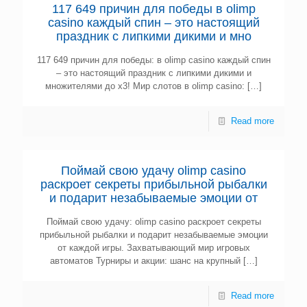
117 649 причин для победы в olimp
casino каждый спин – это настоящий
праздник с липкими дикими и мно
117 649 причин для победы: в olimp casino каждый спин
– это настоящий праздник с липкими дикими и
множителями до x3! Мир слотов в olimp casino:
[…]
Read more
Поймай свою удачу olimp casino
раскроет секреты прибыльной рыбалки
и подарит незабываемые эмоции от
Поймай свою удачу: olimp casino раскроет секреты
прибыльной рыбалки и подарит незабываемые эмоции
от каждой игры. Захватывающий мир игровых
автоматов Турниры и акции: шанс на крупный
[…]
Read more