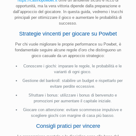
https://casinopowbet.it
offre un ambiente sicuro e ricco di
opportunità, ma la vera vittoria dipende dalla preparazione e
dall’approccio del giocatore. In questa guida, vedremo i trucchi
principali per ottimizzare il gioco e aumentare le probabilità di
successo.
Strategie vincenti per giocare su Powbet
Per chi vuole migliorare le proprie performance su Powbet, è
fondamentale seguire alcune regole d’oro che distinguono un
gioco casuale da un approccio strategico:
Conoscere i giochi: imparare le regole, le probabilità e le
varianti di ogni gioco.
Gestione del bankroll: stabilire un budget e rispettarlo per
evitare perdite eccessive.
Sfruttare i bonus: utilizzare i bonus di benvenuto e
promozioni per aumentare il capitale iniziale.
Giocare con attenzione: evitare scommesse impulsive e
scegliere giochi con margine di casa più basso.
Consigli pratici per vincere