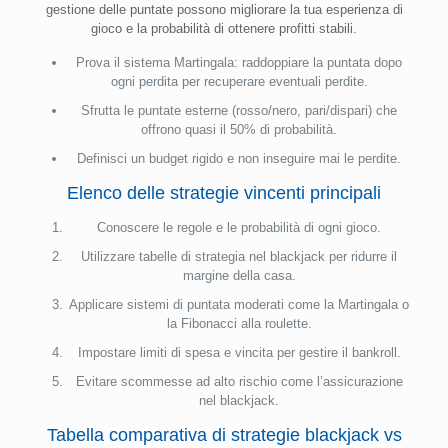
gestione delle puntate possono migliorare la tua esperienza di
gioco e la probabilità di ottenere profitti stabili.
Prova il sistema Martingala: raddoppiare la puntata dopo
ogni perdita per recuperare eventuali perdite.
Sfrutta le puntate esterne (rosso/nero, pari/dispari) che
offrono quasi il 50% di probabilità.
Definisci un budget rigido e non inseguire mai le perdite.
Elenco delle strategie vincenti principali
Conoscere le regole e le probabilità di ogni gioco.
Utilizzare tabelle di strategia nel blackjack per ridurre il
margine della casa.
Applicare sistemi di puntata moderati come la Martingala o
la Fibonacci alla roulette.
Impostare limiti di spesa e vincita per gestire il bankroll.
Evitare scommesse ad alto rischio come l’assicurazione
nel blackjack.
Tabella comparativa di strategie blackjack vs