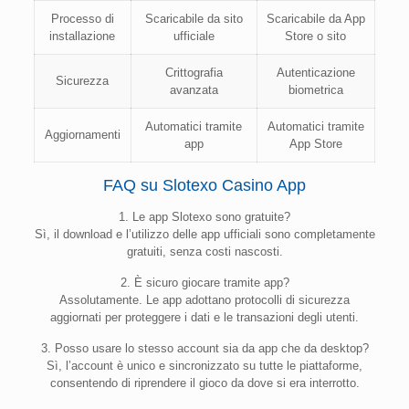
Processo di
Scaricabile da sito
Scaricabile da App
installazione
ufficiale
Store o sito
Crittografia
Autenticazione
Sicurezza
avanzata
biometrica
Automatici tramite
Automatici tramite
Aggiornamenti
app
App Store
FAQ su Slotexo Casino App
1. Le app Slotexo sono gratuite?
Sì, il download e l’utilizzo delle app ufficiali sono completamente
gratuiti, senza costi nascosti.
2. È sicuro giocare tramite app?
Assolutamente. Le app adottano protocolli di sicurezza
aggiornati per proteggere i dati e le transazioni degli utenti.
3. Posso usare lo stesso account sia da app che da desktop?
Sì, l’account è unico e sincronizzato su tutte le piattaforme,
consentendo di riprendere il gioco da dove si era interrotto.