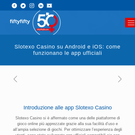
Slotexo Casino su Android e iOS: come
funzionano le app ufficiali
Introduzione alle app Slotexo Casino
Slotexo Casino si è affermato come una delle piattaforme di
gioco online più apprezzate grazie alla sua facilità d’uso e
all’ampia selezione di giochi. Per ottimizzare l’esperienza degli