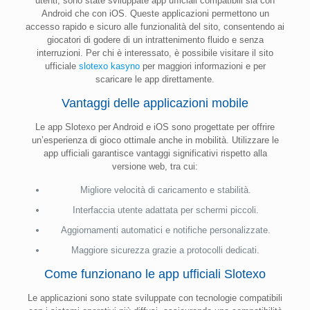
utenti, sono state sviluppate app ufficiali compatibili sia con
Android che con iOS. Queste applicazioni permettono un
accesso rapido e sicuro alle funzionalità del sito, consentendo ai
giocatori di godere di un intrattenimento fluido e senza
interruzioni. Per chi è interessato, è possibile visitare il sito
ufficiale
slotexo kasyno
per maggiori informazioni e per
scaricare le app direttamente.
Vantaggi delle applicazioni mobile
Le app Slotexo per Android e iOS sono progettate per offrire
un’esperienza di gioco ottimale anche in mobilità. Utilizzare le
app ufficiali garantisce vantaggi significativi rispetto alla
versione web, tra cui:
Migliore velocità di caricamento e stabilità.
Interfaccia utente adattata per schermi piccoli.
Aggiornamenti automatici e notifiche personalizzate.
Maggiore sicurezza grazie a protocolli dedicati.
Come funzionano le app ufficiali Slotexo
Le applicazioni sono state sviluppate con tecnologie compatibili