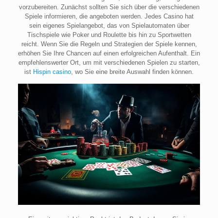
vorzubereiten. Zunächst sollten Sie sich über die verschiedenen
Spiele informieren, die angeboten werden. Jedes Casino hat
sein eigenes Spielangebot, das von Spielautomaten über
Tischspiele wie Poker und Roulette bis hin zu Sportwetten
reicht. Wenn Sie die Regeln und Strategien der Spiele kennen,
erhöhen Sie Ihre Chancen auf einen erfolgreichen Aufenthalt. Ein
empfehlenswerter Ort, um mit verschiedenen Spielen zu starten,
ist
Hispin casino
, wo Sie eine breite Auswahl finden können.