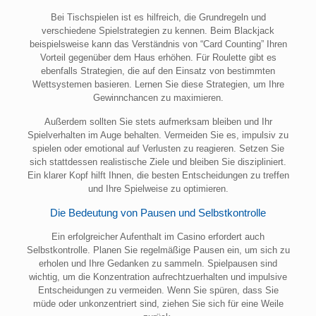
Bei Tischspielen ist es hilfreich, die Grundregeln und
verschiedene Spielstrategien zu kennen. Beim Blackjack
beispielsweise kann das Verständnis von “Card Counting” Ihren
Vorteil gegenüber dem Haus erhöhen. Für Roulette gibt es
ebenfalls Strategien, die auf den Einsatz von bestimmten
Wettsystemen basieren. Lernen Sie diese Strategien, um Ihre
Gewinnchancen zu maximieren.
Außerdem sollten Sie stets aufmerksam bleiben und Ihr
Spielverhalten im Auge behalten. Vermeiden Sie es, impulsiv zu
spielen oder emotional auf Verlusten zu reagieren. Setzen Sie
sich stattdessen realistische Ziele und bleiben Sie diszipliniert.
Ein klarer Kopf hilft Ihnen, die besten Entscheidungen zu treffen
und Ihre Spielweise zu optimieren.
Die Bedeutung von Pausen und Selbstkontrolle
Ein erfolgreicher Aufenthalt im Casino erfordert auch
Selbstkontrolle. Planen Sie regelmäßige Pausen ein, um sich zu
erholen und Ihre Gedanken zu sammeln. Spielpausen sind
wichtig, um die Konzentration aufrechtzuerhalten und impulsive
Entscheidungen zu vermeiden. Wenn Sie spüren, dass Sie
müde oder unkonzentriert sind, ziehen Sie sich für eine Weile