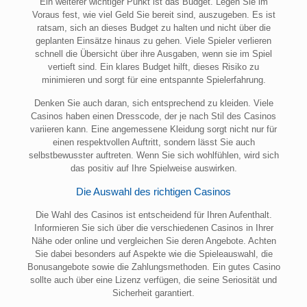
Ein weiterer wichtiger Punkt ist das Budget. Legen Sie im
Voraus fest, wie viel Geld Sie bereit sind, auszugeben. Es ist
ratsam, sich an dieses Budget zu halten und nicht über die
geplanten Einsätze hinaus zu gehen. Viele Spieler verlieren
schnell die Übersicht über ihre Ausgaben, wenn sie im Spiel
vertieft sind. Ein klares Budget hilft, dieses Risiko zu
minimieren und sorgt für eine entspannte Spielerfahrung.
Denken Sie auch daran, sich entsprechend zu kleiden. Viele
Casinos haben einen Dresscode, der je nach Stil des Casinos
variieren kann. Eine angemessene Kleidung sorgt nicht nur für
einen respektvollen Auftritt, sondern lässt Sie auch
selbstbewusster auftreten. Wenn Sie sich wohlfühlen, wird sich
das positiv auf Ihre Spielweise auswirken.
Die Auswahl des richtigen Casinos
Die Wahl des Casinos ist entscheidend für Ihren Aufenthalt.
Informieren Sie sich über die verschiedenen Casinos in Ihrer
Nähe oder online und vergleichen Sie deren Angebote. Achten
Sie dabei besonders auf Aspekte wie die Spieleauswahl, die
Bonusangebote sowie die Zahlungsmethoden. Ein gutes Casino
sollte auch über eine Lizenz verfügen, die seine Seriosität und
Sicherheit garantiert.