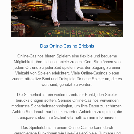
Das Online-Casino Erlebnis
Online-Casinos bieten Spielern eine flexible und bequeme
Möglichkeit, ihre Lieblingsspiele zu genießen. Sie können von
jedem Ort und zu jeder Zeit spielen, was den Zugang zu einer
Vielzahl von Spielen erleichtert. Viele Online-Casinos bieten
zudem attraktive Boni und Freispiele für neue Spieler an, die es
wert sind, genutzt zu werden.
Die Sicherheit ist ein weiterer zentraler Punkt, den Spieler
berücksichtigen sollten. Seriöse Online-Casinos verwenden
modernste Sicherheitstechnologien, um Ihre Daten zu schützen.
Achten Sie darauf, nur bei lizenzierten Anbietern zu spielen, die
transparent über ihre Sicherheitsmaßnahmen informieren.
Das Spielerlebnis in einem Online-Casino kann durch
verschiedene Funktionen wie Live-Dealer-Spiele, Turniere und