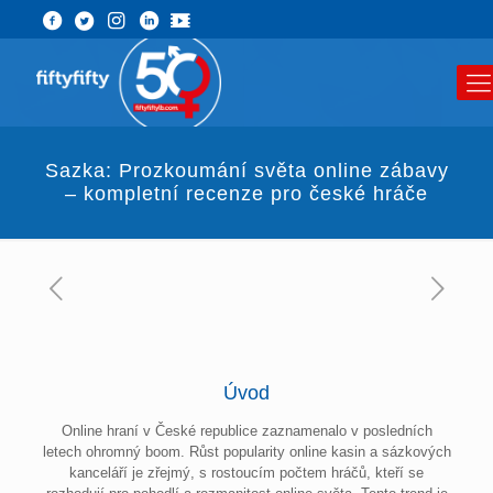
Sazka: Prozkoumání světa online zábavy
– kompletní recenze pro české hráče
Úvod
Online hraní v České republice zaznamenalo v posledních
letech ohromný boom. Růst popularity online kasin a sázkových
kanceláří je zřejmý, s rostoucím počtem hráčů, kteří se