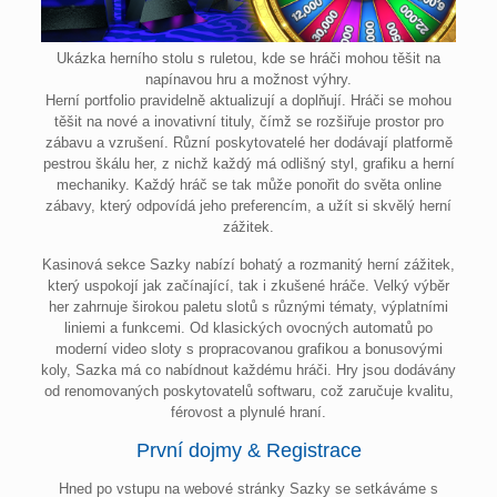
Ukázka herního stolu s ruletou, kde se hráči mohou těšit na
napínavou hru a možnost výhry.
Herní portfolio pravidelně aktualizují a doplňují. Hráči se mohou
těšit na nové a inovativní tituly, čímž se rozšiřuje prostor pro
zábavu a vzrušení. Různí poskytovatelé her dodávají platformě
pestrou škálu her, z nichž každý má odlišný styl, grafiku a herní
mechaniky. Každý hráč se tak může ponořit do světa online
zábavy, který odpovídá jeho preferencím, a užít si skvělý herní
zážitek.
Kasinová sekce Sazky nabízí bohatý a rozmanitý herní zážitek,
který uspokojí jak začínající, tak i zkušené hráče. Velký výběr
her zahrnuje širokou paletu slotů s různými tématy, výplatními
liniemi a funkcemi. Od klasických ovocných automatů po
moderní video sloty s propracovanou grafikou a bonusovými
koly, Sazka má co nabídnout každému hráči. Hry jsou dodávány
od renomovaných poskytovatelů softwaru, což zaručuje kvalitu,
férovost a plynulé hraní.
První dojmy & Registrace
Hned po vstupu na webové stránky Sazky se setkáváme s