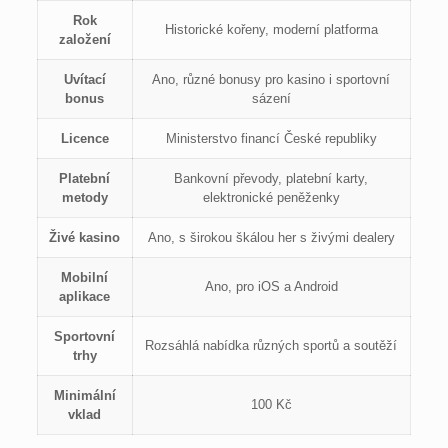
Rok
Historické kořeny, moderní platforma
založení
Uvítací
Ano, různé bonusy pro kasino i sportovní
bonus
sázení
Licence
Ministerstvo financí České republiky
Platební
Bankovní převody, platební karty,
metody
elektronické peněženky
Živé kasino
Ano, s širokou škálou her s živými dealery
Mobilní
Ano, pro iOS a Android
aplikace
Sportovní
Rozsáhlá nabídka různých sportů a soutěží
trhy
Minimální
100 Kč
vklad