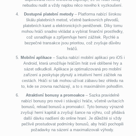
nebudou nudit a vždy najdou něco nového k vyzkoušení.
Dostupné platební metody
– Platforma nabízí širokou
škálu platebních metod, včetně bankovních převodů,
platebních karet a elektronických peněženek. Díky tomu
mohou hráči snadno vkládat a vybírat finanční prostředky,
což usnadňuje a zpříjemňuje herní zážitek. Rychlé a
bezpečné transakce jsou prioritou, což zvyšuje důvěru
hráčů.
Mobilní aplikace
– Sazka nabízí mobilní aplikaci pro iOS i
Android, která umožňuje hráčům hrát své oblíbené hry a
sázet odkudkoli. Aplikace je optimalizovaná pro mobilní
zařízení a poskytuje plynulý a intuitivní herní zážitek na
cestách. Hráči si tak mohou užívat zábavu bez ohledu na
to, kde se zrovna nacházejí, a to s maximálním pohodlím.
Atraktivní bonusy a promoakce
– Sazka pravidelně
nabízí bonusy pro nové i stávající hráče, včetně uvítacích
bonusů, reload bonusů a promoakcí. Tyto bonusy výrazně
zvyšují herní kapitál a zvyšují šance na výhru, což přidává
další dávku nadšení do online hraní. Je důležité si vždy
pečlivě prostudovat podmínky bonusů, aby hráči pochopili
požadavky na sázení a maximalizovali výhody.