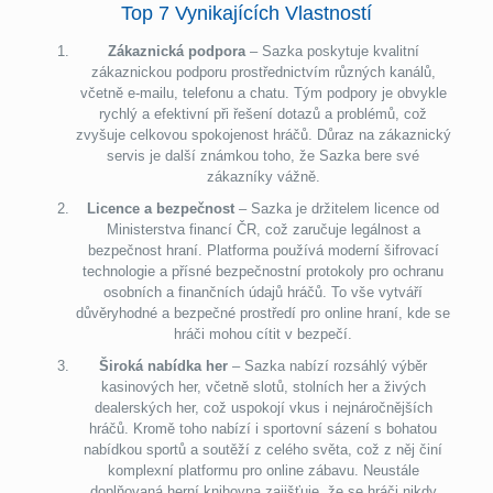
Top 7 Vynikajících Vlastností
Zákaznická podpora
– Sazka poskytuje kvalitní
zákaznickou podporu prostřednictvím různých kanálů,
včetně e-mailu, telefonu a chatu. Tým podpory je obvykle
rychlý a efektivní při řešení dotazů a problémů, což
zvyšuje celkovou spokojenost hráčů. Důraz na zákaznický
servis je další známkou toho, že Sazka bere své
zákazníky vážně.
Licence a bezpečnost
– Sazka je držitelem licence od
Ministerstva financí ČR, což zaručuje legálnost a
bezpečnost hraní. Platforma používá moderní šifrovací
technologie a přísné bezpečnostní protokoly pro ochranu
osobních a finančních údajů hráčů. To vše vytváří
důvěryhodné a bezpečné prostředí pro online hraní, kde se
hráči mohou cítit v bezpečí.
Široká nabídka her
– Sazka nabízí rozsáhlý výběr
kasinových her, včetně slotů, stolních her a živých
dealerských her, což uspokojí vkus i nejnáročnějších
hráčů. Kromě toho nabízí i sportovní sázení s bohatou
nabídkou sportů a soutěží z celého světa, což z něj činí
komplexní platformu pro online zábavu. Neustále
doplňovaná herní knihovna zajišťuje, že se hráči nikdy