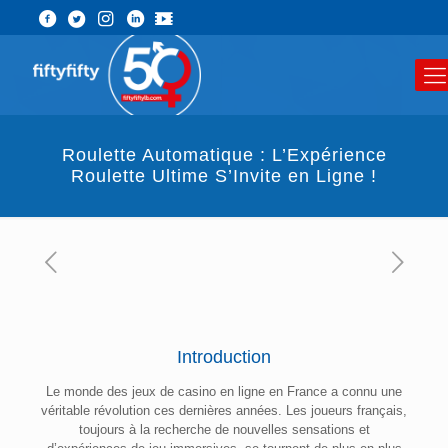
Roulette Automatique : L’Expérience
Roulette Ultime S’Invite en Ligne !
Introduction
Le monde des jeux de casino en ligne en France a connu une
véritable révolution ces dernières années. Les joueurs français,
toujours à la recherche de nouvelles sensations et