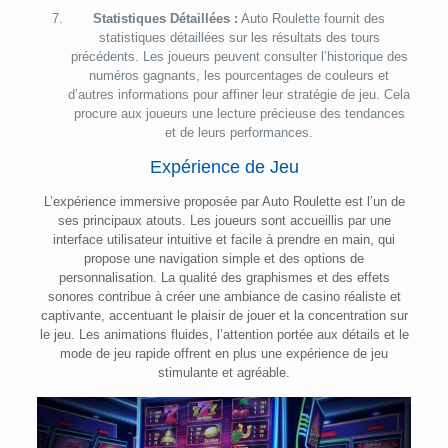
Statistiques Détaillées :
Auto Roulette fournit des
statistiques détaillées sur les résultats des tours
précédents. Les joueurs peuvent consulter l’historique des
numéros gagnants, les pourcentages de couleurs et
d’autres informations pour affiner leur stratégie de jeu. Cela
procure aux joueurs une lecture précieuse des tendances
et de leurs performances.
Expérience de Jeu
L’expérience immersive proposée par Auto Roulette est l’un de
ses principaux atouts. Les joueurs sont accueillis par une
interface utilisateur intuitive et facile à prendre en main, qui
propose une navigation simple et des options de
personnalisation. La qualité des graphismes et des effets
sonores contribue à créer une ambiance de casino réaliste et
captivante, accentuant le plaisir de jouer et la concentration sur
le jeu. Les animations fluides, l’attention portée aux détails et le
mode de jeu rapide offrent en plus une expérience de jeu
stimulante et agréable.