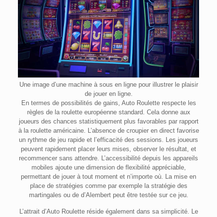
Une image d’une machine à sous en ligne pour illustrer le plaisir
de jouer en ligne.
En termes de possibilités de gains, Auto Roulette respecte les
règles de la roulette européenne standard. Cela donne aux
joueurs des chances statistiquement plus favorables par rapport
à la roulette américaine. L’absence de croupier en direct favorise
un rythme de jeu rapide et l’efficacité des sessions. Les joueurs
peuvent rapidement placer leurs mises, observer le résultat, et
recommencer sans attendre. L’accessibilité depuis les appareils
mobiles ajoute une dimension de flexibilité appréciable,
permettant de jouer à tout moment et n’importe où. La mise en
place de stratégies comme par exemple la stratégie des
martingales ou de d’Alembert peut être testée sur ce jeu.
L’attrait d’Auto Roulette réside également dans sa simplicité. Le