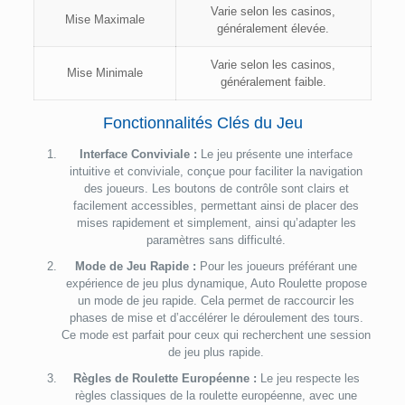
Varie selon les casinos,
Mise Maximale
généralement élevée.
Varie selon les casinos,
Mise Minimale
généralement faible.
Fonctionnalités Clés du Jeu
Interface Conviviale :
Le jeu présente une interface
intuitive et conviviale, conçue pour faciliter la navigation
des joueurs. Les boutons de contrôle sont clairs et
facilement accessibles, permettant ainsi de placer des
mises rapidement et simplement, ainsi qu’adapter les
paramètres sans difficulté.
Mode de Jeu Rapide :
Pour les joueurs préférant une
expérience de jeu plus dynamique, Auto Roulette propose
un mode de jeu rapide. Cela permet de raccourcir les
phases de mise et d’accélérer le déroulement des tours.
Ce mode est parfait pour ceux qui recherchent une session
de jeu plus rapide.
Règles de Roulette Européenne :
Le jeu respecte les
règles classiques de la roulette européenne, avec une