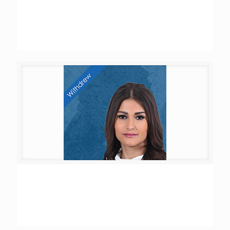
Rayane Abdel Naser Sharara
Neamat Hachem Bader el Dine