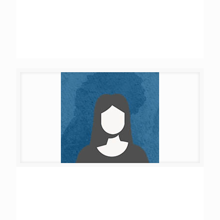
Rouaa Bachir Al Fares
Sarah Ali Souiden