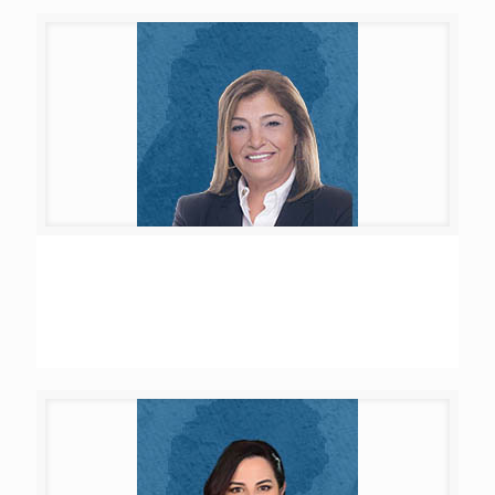
Amal Fouad Abou Farhat