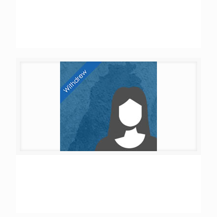
Nadine Dib Nehme
Mirna Ramzi al Ghodban