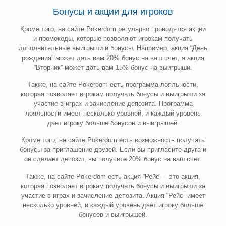
Бонусы и акции для игроков
Кроме того, на сайте Pokerdom регулярно проводятся акции
и промокоды, которые позволяют игрокам получать
дополнительные выигрыши и бонусы. Например, акция “День
рождения” может дать вам 20% бонус на ваш счет, а акция
“Вторник” может дать вам 15% бонус на выигрыши.
Также, на сайте Pokerdom есть программа лояльности,
которая позволяет игрокам получать бонусы и выигрыши за
участие в играх и зачисление депозита. Программа
лояльности имеет несколько уровней, и каждый уровень
дает игроку больше бонусов и выигрышей.
Кроме того, на сайте Pokerdom есть возможность получать
бонусы за приглашение друзей. Если вы пригласите друга и
он сделает депозит, вы получите 20% бонус на ваш счет.
Также, на сайте Pokerdom есть акция “Рейс” – это акция,
которая позволяет игрокам получать бонусы и выигрыши за
участие в играх и зачисление депозита. Акция “Рейс” имеет
несколько уровней, и каждый уровень дает игроку больше
бонусов и выигрышей.