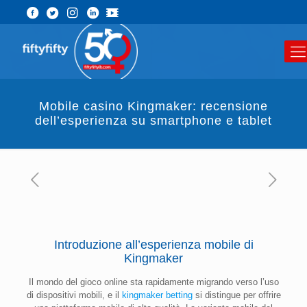
Mobile casino Kingmaker: recensione
dell’esperienza su smartphone e tablet
Introduzione all’esperienza mobile di
Kingmaker
Il mondo del gioco online sta rapidamente migrando verso l’uso
di dispositivi mobili, e il
kingmaker betting
si distingue per offrire