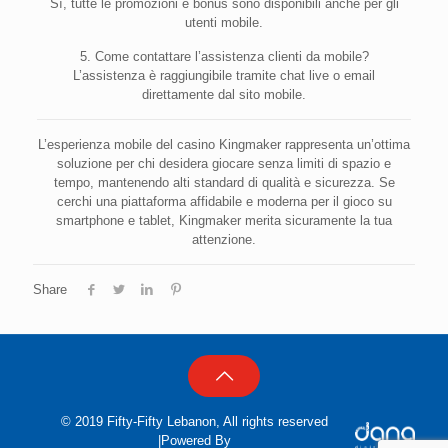
Sì, tutte le promozioni e bonus sono disponibili anche per gli
utenti mobile.
5. Come contattare l’assistenza clienti da mobile?
L’assistenza è raggiungibile tramite chat live o email
direttamente dal sito mobile.
L’esperienza mobile del casino Kingmaker rappresenta un’ottima
soluzione per chi desidera giocare senza limiti di spazio e
tempo, mantenendo alti standard di qualità e sicurezza. Se
cerchi una piattaforma affidabile e moderna per il gioco su
smartphone e tablet, Kingmaker merita sicuramente la tua
attenzione.
Share
© 2019 Fifty-Fifty Lebanon, All rights reserved
|Powered By