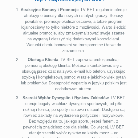
Atrakcyjne Bonusy i Promocje
: LV BET regularnie oferuje
atrakcyjne bonusy dla nowych i stałych graczy. Bonusy
powitalne, promocje okolicznościowe, a także program
lojalnościowy to tylko niektóre z możliwości. Warto śledzić
aktualne promocje, aby zmaksymalizować swoje szanse
na wygraną i cieszyć się dodatkowymi korzyściami.
Warunki obrotu bonusami są transparentne i łatwe do
zrozumienia.
Obsługa Klienta
: LV BET zapewnia profesjonalną i
pomocną obsługę klienta. Możesz skontaktować się z
obsługą przez czat na żywo, e-mail lub telefon, uzyskując
szybką i kompleksową pomoc w razie jakichkolwiek pytań
lub problemów. Dostępność wsparcia w języku polskim jest
dodatkowym atutem.
Szeroki Wybór Dyscyplin i Rynków Zakładów
: LV BET
oferuje bogaty wachlarz dyscyplin sportowych, od piłki
nożnej i tenisa, po sporty niszowe i e-sport. Dostępne są
również zakłady na wydarzenia polityczne i rozrywkowe.
Bez względu na to, jakiego sportu jesteś fanem, z
pewnością znajdziesz coś dla siebie. Co więcej, LV BET
oferuje szeroki wybór rynków na każdy mecz – od