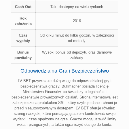
Cash Out
Tak, dostępny na wielu rynkach
Rok
2016
założenia
Czas
Od kilku minut do kilku godzin, w zależności
wypłaty
od metody
Bonus
Wysoki bonus od depozytu oraz darmowe
powitalny
zakłady
Odpowiedzialna Gra i Bezpieczeństwo
LV BET przywiązuje dużą wagę do odpowiedzialnej gry i
bezpieczeństwa graczy. Bukmacher posiada licencję
Ministerstwa Finansów, co świadczy o legalności i
bezpieczeństwie prowadzonych działań. Strona internetowa jest
zabezpieczona protokołem SSL, który szyfruje dane i chroni je
przed nieautoryzowanym dostępem. LV BET oferuje również
szereg narzędzi, które pomagają graczom kontrolować swoje
wydatki i czas spędzony na grze. Gracze mogą ustawić limity
wpłat i przegranych, a także ograniczyć dostęp do konta.