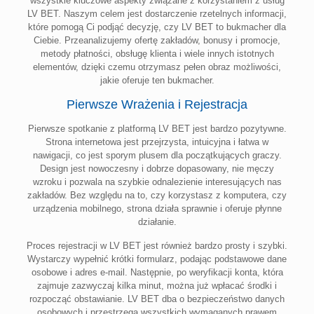
wszystkie kluczowe aspekty związane z korzystaniem z usług
LV BET. Naszym celem jest dostarczenie rzetelnych informacji,
które pomogą Ci podjąć decyzję, czy LV BET to bukmacher dla
Ciebie. Przeanalizujemy ofertę zakładów, bonusy i promocje,
metody płatności, obsługę klienta i wiele innych istotnych
elementów, dzięki czemu otrzymasz pełen obraz możliwości,
jakie oferuje ten bukmacher.
Pierwsze Wrażenia i Rejestracja
Pierwsze spotkanie z platformą LV BET jest bardzo pozytywne.
Strona internetowa jest przejrzysta, intuicyjna i łatwa w
nawigacji, co jest sporym plusem dla początkujących graczy.
Design jest nowoczesny i dobrze dopasowany, nie męczy
wzroku i pozwala na szybkie odnalezienie interesujących nas
zakładów. Bez względu na to, czy korzystasz z komputera, czy
urządzenia mobilnego, strona działa sprawnie i oferuje płynne
działanie.
Proces rejestracji w LV BET jest również bardzo prosty i szybki.
Wystarczy wypełnić krótki formularz, podając podstawowe dane
osobowe i adres e-mail. Następnie, po weryfikacji konta, która
zajmuje zazwyczaj kilka minut, można już wpłacać środki i
rozpocząć obstawianie. LV BET dba o bezpieczeństwo danych
osobowych i przestrzega wszystkich wymaganych prawem