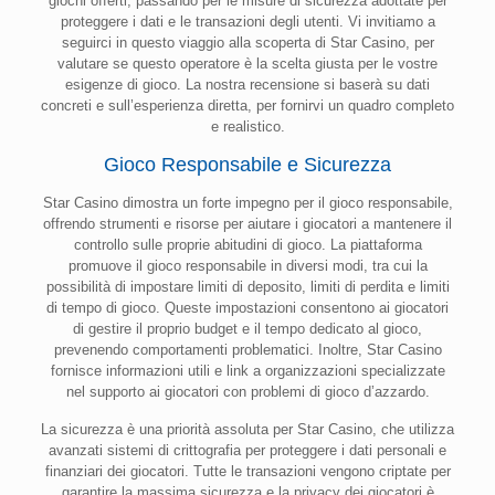
giochi offerti, passando per le misure di sicurezza adottate per
proteggere i dati e le transazioni degli utenti. Vi invitiamo a
seguirci in questo viaggio alla scoperta di Star Casino, per
valutare se questo operatore è la scelta giusta per le vostre
esigenze di gioco. La nostra recensione si baserà su dati
concreti e sull’esperienza diretta, per fornirvi un quadro completo
e realistico.
Gioco Responsabile e Sicurezza
Star Casino dimostra un forte impegno per il gioco responsabile,
offrendo strumenti e risorse per aiutare i giocatori a mantenere il
controllo sulle proprie abitudini di gioco. La piattaforma
promuove il gioco responsabile in diversi modi, tra cui la
possibilità di impostare limiti di deposito, limiti di perdita e limiti
di tempo di gioco. Queste impostazioni consentono ai giocatori
di gestire il proprio budget e il tempo dedicato al gioco,
prevenendo comportamenti problematici. Inoltre, Star Casino
fornisce informazioni utili e link a organizzazioni specializzate
nel supporto ai giocatori con problemi di gioco d’azzardo.
La sicurezza è una priorità assoluta per Star Casino, che utilizza
avanzati sistemi di crittografia per proteggere i dati personali e
finanziari dei giocatori. Tutte le transazioni vengono criptate per
garantire la massima sicurezza e la privacy dei giocatori è