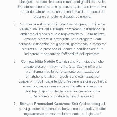
blackjack, roulette, baccarat e molti altri giochi da tavolo.
Questa sezione offre un’esperienza realistica e immersiva,
ricreando l’atmosfera di un casinò fisico direttamente dal
proprio computer o dispositivo mobile.
Sicurezza e Affidabilità
: Star Casino opera con licenze
valide rilasciate dalle autorità competenti, garantendo un
ambiente di gioco sicuro e regolamentato. Il sito utilizza
avanzati sistemi di crittografia per proteggere i dati
personali e finanziari dei giocatori, garantendo la massima
sicurezza. La presenza di licenze e certificazioni è un
indicatore importante dell’affidabilità dell’operatore.
Compatibilità Mobile Ottimizzata
: Per i giocatori che
amano giocare in movimento, Star Casino offre una
piattaforma mobile perfettamente ottimizzata per
smartphone e tablet. I giochi sono ottimizzati per
dispositivi mobili, garantendo un’esperienza di gioco fluida
e reattiva, senza compromessi rispetto alla versione
desktop. L’app mobile dedicata, se presente, offre
un’ulteriore comodità e facilità di accesso.
Bonus e Promozioni Generose
: Star Casino accoglie i
nuovi giocatori con bonus di benvenuto competitivi e offre
regolarmente promozioni interessanti per i giocatori