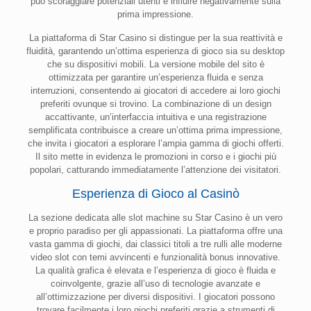
può scoraggiare potenziali utenti e influire negativamente sulla
prima impressione.
La piattaforma di Star Casino si distingue per la sua reattività e
fluidità, garantendo un’ottima esperienza di gioco sia su desktop
che su dispositivi mobili. La versione mobile del sito è
ottimizzata per garantire un’esperienza fluida e senza
interruzioni, consentendo ai giocatori di accedere ai loro giochi
preferiti ovunque si trovino. La combinazione di un design
accattivante, un’interfaccia intuitiva e una registrazione
semplificata contribuisce a creare un’ottima prima impressione,
che invita i giocatori a esplorare l’ampia gamma di giochi offerti.
Il sito mette in evidenza le promozioni in corso e i giochi più
popolari, catturando immediatamente l’attenzione dei visitatori.
Esperienza di Gioco al Casinò
La sezione dedicata alle slot machine su Star Casino è un vero
e proprio paradiso per gli appassionati. La piattaforma offre una
vasta gamma di giochi, dai classici titoli a tre rulli alle moderne
video slot con temi avvincenti e funzionalità bonus innovative.
La qualità grafica è elevata e l’esperienza di gioco è fluida e
coinvolgente, grazie all’uso di tecnologie avanzate e
all’ottimizzazione per diversi dispositivi. I giocatori possono
trovare facilmente i loro giochi preferiti grazie a strumenti di