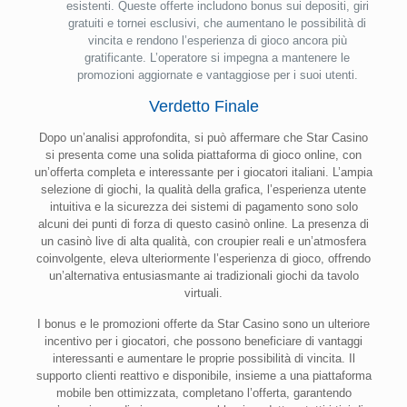
esistenti. Queste offerte includono bonus sui depositi, giri
gratuiti e tornei esclusivi, che aumentano le possibilità di
vincita e rendono l’esperienza di gioco ancora più
gratificante. L’operatore si impegna a mantenere le
promozioni aggiornate e vantaggiose per i suoi utenti.
Verdetto Finale
Dopo un’analisi approfondita, si può affermare che Star Casino
si presenta come una solida piattaforma di gioco online, con
un’offerta completa e interessante per i giocatori italiani. L’ampia
selezione di giochi, la qualità della grafica, l’esperienza utente
intuitiva e la sicurezza dei sistemi di pagamento sono solo
alcuni dei punti di forza di questo casinò online. La presenza di
un casinò live di alta qualità, con croupier reali e un’atmosfera
coinvolgente, eleva ulteriormente l’esperienza di gioco, offrendo
un’alternativa entusiasmante ai tradizionali giochi da tavolo
virtuali.
I bonus e le promozioni offerte da Star Casino sono un ulteriore
incentivo per i giocatori, che possono beneficiare di vantaggi
interessanti e aumentare le proprie possibilità di vincita. Il
supporto clienti reattivo e disponibile, insieme a una piattaforma
mobile ben ottimizzata, completano l’offerta, garantendo