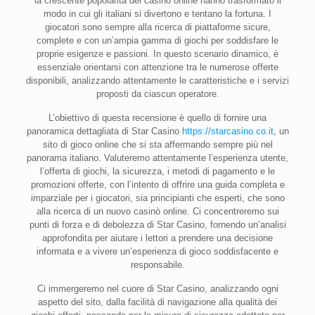
la crescente popolarità dei casinò online hanno trasformato il
modo in cui gli italiani si divertono e tentano la fortuna. I
giocatori sono sempre alla ricerca di piattaforme sicure,
complete e con un’ampia gamma di giochi per soddisfare le
proprie esigenze e passioni. In questo scenario dinamico, è
essenziale orientarsi con attenzione tra le numerose offerte
disponibili, analizzando attentamente le caratteristiche e i servizi
proposti da ciascun operatore.
L’obiettivo di questa recensione è quello di fornire una
panoramica dettagliata di Star Casino
https://starcasino.co.it
, un
sito di gioco online che si sta affermando sempre più nel
panorama italiano. Valuteremo attentamente l’esperienza utente,
l’offerta di giochi, la sicurezza, i metodi di pagamento e le
promozioni offerte, con l’intento di offrire una guida completa e
imparziale per i giocatori, sia principianti che esperti, che sono
alla ricerca di un nuovo casinò online. Ci concentreremo sui
punti di forza e di debolezza di Star Casino, fornendo un’analisi
approfondita per aiutare i lettori a prendere una decisione
informata e a vivere un’esperienza di gioco soddisfacente e
responsabile.
Ci immergeremo nel cuore di Star Casino, analizzando ogni
aspetto del sito, dalla facilità di navigazione alla qualità dei