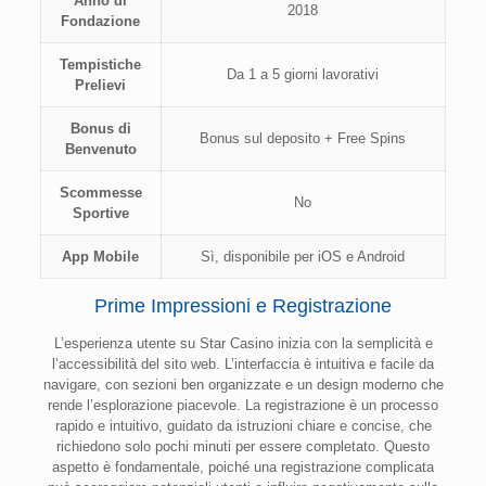
Anno di
2018
Fondazione
Tempistiche
Da 1 a 5 giorni lavorativi
Prelievi
Bonus di
Bonus sul deposito + Free Spins
Benvenuto
Scommesse
No
Sportive
App Mobile
Sì, disponibile per iOS e Android
Prime Impressioni e Registrazione
L’esperienza utente su Star Casino inizia con la semplicità e
l’accessibilità del sito web. L’interfaccia è intuitiva e facile da
navigare, con sezioni ben organizzate e un design moderno che
rende l’esplorazione piacevole. La registrazione è un processo
rapido e intuitivo, guidato da istruzioni chiare e concise, che
richiedono solo pochi minuti per essere completato. Questo
aspetto è fondamentale, poiché una registrazione complicata