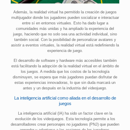
Además, la realidad virtual ha permitido la creación de juegos
multijugador donde los jugadores pueden socializar e interactuar
entre sí en entornos virtuales. Esto ha dado lugar a
comunidades más unidas y ha ampliado la experiencia del
juego, haciendo que no solo sea una actividad individual, sino
también social. Con la posibilidad de personalizar avatares y
asistir a eventos virtuales, la realidad virtual está redefiniendo la
experiencia de juego.
El desarrollo de software y hardware más accesibles también
está facilitando la adopción de la realidad virtual en el ámbito de
los juegos. A medida que los costos de la tecnología
disminuyen, se espera que más jugadores puedan disfrutar de
estas experiencias innovadoras, lo que sin duda marcará un
antes y un después en la industria del videojuego.
La inteligencia artificial como aliada en el desarrollo de
juegos
La inteligencia artificial (IA) ha sido un factor clave en la
evolución de los videojuegos. Esta tecnología permite a los
desarrolladores crear personajes no jugadores (PNJ) que pueden
aprender y adaptarse a las acciones de los jugadores,