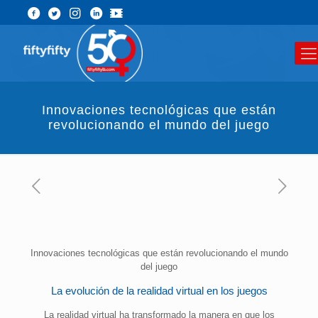
Innovaciones tecnológicas que están
revolucionando el mundo del juego
Innovaciones tecnológicas que están revolucionando el mundo
del juego
La evolución de la realidad virtual en los juegos
La realidad virtual ha transformado la manera en que los