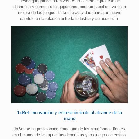
descargar grandes archivos. Esto acelera el proceso de
desarrollo y permite a los jugadores tener un papel activo en la
mejora de los juegos. Esta interactividad marca un nuevo
capítulo en la relación entre la industria y su audiencia.
1xBet: Innovación y entretenimiento al alcance de la
mano
1xBet se ha posicionado como una de las plataformas líderes
en el mundo de las apuestas deportivas y los juegos de casino.