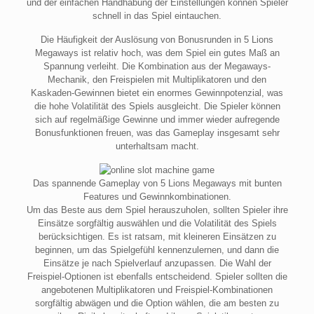
und der einfachen Handhabung der Einstellungen können Spieler
schnell in das Spiel eintauchen.
Die Häufigkeit der Auslösung von Bonusrunden in 5 Lions
Megaways ist relativ hoch, was dem Spiel ein gutes Maß an
Spannung verleiht. Die Kombination aus der Megaways-
Mechanik, den Freispielen mit Multiplikatoren und den
Kaskaden-Gewinnen bietet ein enormes Gewinnpotenzial, was
die hohe Volatilität des Spiels ausgleicht. Die Spieler können
sich auf regelmäßige Gewinne und immer wieder aufregende
Bonusfunktionen freuen, was das Gameplay insgesamt sehr
unterhaltsam macht.
Das spannende Gameplay von 5 Lions Megaways mit bunten
Features und Gewinnkombinationen.
Um das Beste aus dem Spiel herauszuholen, sollten Spieler ihre
Einsätze sorgfältig auswählen und die Volatilität des Spiels
berücksichtigen. Es ist ratsam, mit kleineren Einsätzen zu
beginnen, um das Spielgefühl kennenzulernen, und dann die
Einsätze je nach Spielverlauf anzupassen. Die Wahl der
Freispiel-Optionen ist ebenfalls entscheidend. Spieler sollten die
angebotenen Multiplikatoren und Freispiel-Kombinationen
sorgfältig abwägen und die Option wählen, die am besten zu