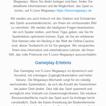
Megaways. Wenn Sie direkt loslegen möchten, finden Sie
detaillierte Informationen und die Möglichkeit, das Spiel zu
testen, auf 5 Lions Megaways
https://lionsmegaways.de
Wir werden uns auch kritisch mit den Stärken und Schwächen
des Spiels auseinandersetzen, um Ihnen ein umfassendes Bild
zu vermitteln. Wir werden die häufigsten Fragen beantworten,
die sich Spieler stellen, und Ihnen Tipps geben, wie Sie Ihr
Spielerlebnis optimieren können. Egal, ob Sie ein erfahrener
Slot-Veteran oder ein Neuling in der Welt der Online-Casinos
sind, dieser Testbericht ist für Sie geeignet. Wir versprechen
Ihnen eine informative und unterhaltsame Lektüre, die Ihnen
hilft, das volle Potenzial von 5 Lions Megaways auszuschöpfen.
Gameplay-Erlebnis
Das Gameplay von 5 Lions Megaways ist dynamisch und
fesselnd, mit sofortigem Zugänglichkeitsfaktor und hoher
Varianz. Die Megaways-Mechanik sorgt für ein ständig
wechselndes Spielerlebnis, da sich die Anzahl der Gewinnlinien
bei jedem Dreh ändert. Dies hält das Spiel spannend und
ermöglicht eine Vielzahl von Gewinnmöglichkeiten. Die intuitive
Benutzeroberfläche macht das Spiel auch für Anfänger leicht
verständlich. Dank der klaren Anordnung der Bedienelemente