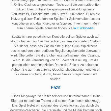
in Online-Casinos angebotenen Tools zur Spielsuchtprävention
nutzen. Dies umfasst beispielsweise Einzahlungslimits,
Verlustlimits, Einsatzlimits und Auszeit-Funktionen. Durch die
Nutzung dieser Tools können Spieler ihr Spielverhalten besser
kontrollieren und das Risiko einer Spielsucht verringern. Mehr
zum Thema Spielautomaten finden Sie
laut Wikipedia
.
Zusätzlich zur persönlichen Kontrolle sollten Spieler auch auf
die Sicherheit des Casinos achten, in dem sie spielen. Stellen
Sie sicher, dass das Casino eine gültige Glücksspiellizenz
besitzt und von einer seriösen Regulierungsbehörde überwacht
wird. Überprüfen Sie die Sicherheitsmaßnahmen des Casinos,
wie z. B. die Verwendung von SSL-Verschlüsselung, um die
persönlichen und finanziellen Daten der Spieler zu schützen.
Achten Sie auf transparente Geschäftsbedingungen und lesen
Sie diese sorgfältig durch, bevor Sie sich registrieren und
spielen.
Fazit
5 Lions Megaways ist ein fesselnder und unterhaltsamer Online-
Slot, der mit seinem Thema und seinen Funktionen überzeugt.
Das Spiel bietet ein spannendes Spielerlebnis, das durch die
Megaways-Mechanik, die Freispiele und die Multiplikatoren noch