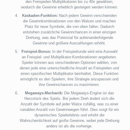
den Freispielen Multiplikatoren bis zu 40x gewähren,
wodurch die Gewinne erheblich gesteigert werden können.
Kaskaden-Funktion:
Nach jedem Gewinn verschwinden
die Gewinnkombinationen von den Walzen und machen
Platz für neue Symbole, die von oben fallen. Dadurch
entstehen zusätzliche Gewinnchancen in einer einzigen
Drehung, was das Potenzial für aufeinanderfolgende
Gewinne und größere Auszahlungen erhöht.
Freispiel-Bonus:
In der Freispielrunde wird eine Auswahl
an Freispiel- und Multiplikator-Kombinationen angeboten.
Spieler können aus verschiedenen Optionen wählen, von
denen jede eine unterschiedliche Anzahl an Freispielen und
einen spezifischen Multiplikator beinhaltet. Diese Funktion
ermöglicht es den Spielern, ihre Strategie anzupassen und
ihre Gewinnchancen zu maximieren.
Megaways-Mechanik:
Die Megaways-Engine ist das
Herzstück des Spiels. Bei jedem Dreh ändert sich die
Anzahl der Symbole auf jeder Walze zufällig, was zu einer
variablen Anzahl von Gewinnwegen führt. Dies sorgt für ein
dynamisches Spielerlebnis und erhöht die
Wahrscheinlichkeit auf große Gewinne, wobei jede Drehung
anders ist als die vorherige.