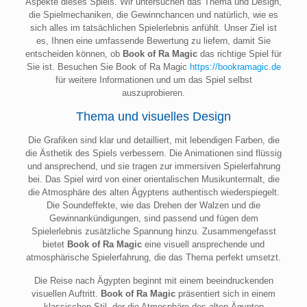
Aspekte dieses Spiels. Wir untersuchen das Thema und Design,
die Spielmechaniken, die Gewinnchancen und natürlich, wie es
sich alles im tatsächlichen Spielerlebnis anfühlt. Unser Ziel ist
es, Ihnen eine umfassende Bewertung zu liefern, damit Sie
entscheiden können, ob
Book of Ra Magic
das richtige Spiel für
Sie ist. Besuchen Sie Book of Ra Magic
https://bookramagic.de
für weitere Informationen und um das Spiel selbst
auszuprobieren.
Thema und visuelles Design
Die Grafiken sind klar und detailliert, mit lebendigen Farben, die
die Ästhetik des Spiels verbessern. Die Animationen sind flüssig
und ansprechend, und sie tragen zur immersiven Spielerfahrung
bei. Das Spiel wird von einer orientalischen Musikuntermalt, die
die Atmosphäre des alten Ägyptens authentisch wiederspiegelt.
Die Soundeffekte, wie das Drehen der Walzen und die
Gewinnankündigungen, sind passend und fügen dem
Spielerlebnis zusätzliche Spannung hinzu. Zusammengefasst
bietet
Book of Ra Magic
eine visuell ansprechende und
atmosphärische Spielerfahrung, die das Thema perfekt umsetzt.
Die Reise nach Ägypten beginnt mit einem beeindruckenden
visuellen Auftritt.
Book of Ra Magic
präsentiert sich in einem
klassischen Stil, der die Atmosphäre des alten Ägypten