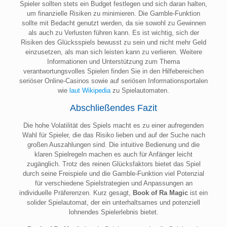
Spieler sollten stets ein Budget festlegen und sich daran halten,
um finanzielle Risiken zu minimieren. Die Gamble-Funktion
sollte mit Bedacht genutzt werden, da sie sowohl zu Gewinnen
als auch zu Verlusten führen kann. Es ist wichtig, sich der
Risiken des Glücksspiels bewusst zu sein und nicht mehr Geld
einzusetzen, als man sich leisten kann zu verlieren. Weitere
Informationen und Unterstützung zum Thema
verantwortungsvolles Spielen finden Sie in den Hilfebereichen
seriöser Online-Casinos sowie auf seriösen Informationsportalen
wie
laut Wikipedia
zu Spielautomaten.
Abschließendes Fazit
Die hohe Volatilität des Spiels macht es zu einer aufregenden
Wahl für Spieler, die das Risiko lieben und auf der Suche nach
großen Auszahlungen sind. Die intuitive Bedienung und die
klaren Spielregeln machen es auch für Anfänger leicht
zugänglich. Trotz des reinen Glücksfaktors bietet das Spiel
durch seine Freispiele und die Gamble-Funktion viel Potenzial
für verschiedene Spielstrategien und Anpassungen an
individuelle Präferenzen. Kurz gesagt,
Book of Ra Magic
ist ein
solider Spielautomat, der ein unterhaltsames und potenziell
lohnendes Spielerlebnis bietet.