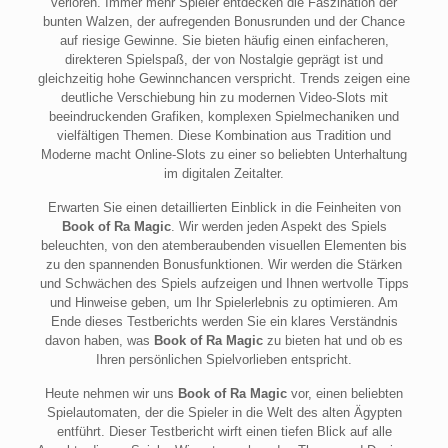
verloren. Immer mehr Spieler entdecken die Faszination der
bunten Walzen, der aufregenden Bonusrunden und der Chance
auf riesige Gewinne. Sie bieten häufig einen einfacheren,
direkteren Spielspaß, der von Nostalgie geprägt ist und
gleichzeitig hohe Gewinnchancen verspricht. Trends zeigen eine
deutliche Verschiebung hin zu modernen Video-Slots mit
beeindruckenden Grafiken, komplexen Spielmechaniken und
vielfältigen Themen. Diese Kombination aus Tradition und
Moderne macht Online-Slots zu einer so beliebten Unterhaltung
im digitalen Zeitalter.
Erwarten Sie einen detaillierten Einblick in die Feinheiten von
Book of Ra Magic
. Wir werden jeden Aspekt des Spiels
beleuchten, von den atemberaubenden visuellen Elementen bis
zu den spannenden Bonusfunktionen. Wir werden die Stärken
und Schwächen des Spiels aufzeigen und Ihnen wertvolle Tipps
und Hinweise geben, um Ihr Spielerlebnis zu optimieren. Am
Ende dieses Testberichts werden Sie ein klares Verständnis
davon haben, was
Book of Ra Magic
zu bieten hat und ob es
Ihren persönlichen Spielvorlieben entspricht.
Heute nehmen wir uns
Book of Ra Magic
vor, einen beliebten
Spielautomaten, der die Spieler in die Welt des alten Ägypten
entführt. Dieser Testbericht wirft einen tiefen Blick auf alle