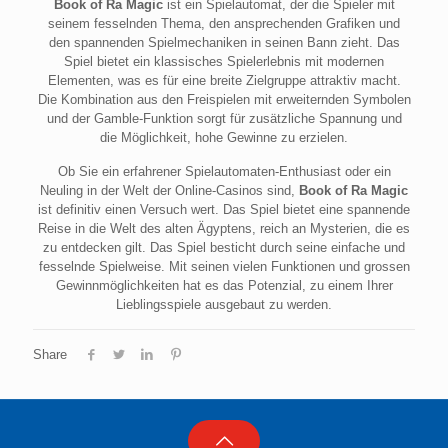
Book of Ra Magic
ist ein Spielautomat, der die Spieler mit
seinem fesselnden Thema, den ansprechenden Grafiken und
den spannenden Spielmechaniken in seinen Bann zieht. Das
Spiel bietet ein klassisches Spielerlebnis mit modernen
Elementen, was es für eine breite Zielgruppe attraktiv macht.
Die Kombination aus den Freispielen mit erweiternden Symbolen
und der Gamble-Funktion sorgt für zusätzliche Spannung und
die Möglichkeit, hohe Gewinne zu erzielen.
Ob Sie ein erfahrener Spielautomaten-Enthusiast oder ein
Neuling in der Welt der Online-Casinos sind,
Book of Ra Magic
ist definitiv einen Versuch wert. Das Spiel bietet eine spannende
Reise in die Welt des alten Ägyptens, reich an Mysterien, die es
zu entdecken gilt. Das Spiel besticht durch seine einfache und
fesselnde Spielweise. Mit seinen vielen Funktionen und grossen
Gewinnmöglichkeiten hat es das Potenzial, zu einem Ihrer
Lieblingsspiele ausgebaut zu werden.
Share