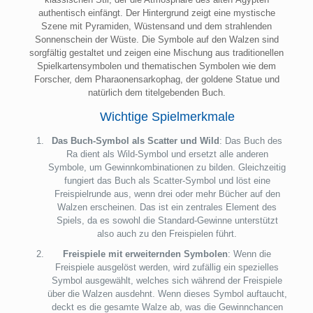
authentisch einfängt. Der Hintergrund zeigt eine mystische
Szene mit Pyramiden, Wüstensand und dem strahlenden
Sonnenschein der Wüste. Die Symbole auf den Walzen sind
sorgfältig gestaltet und zeigen eine Mischung aus traditionellen
Spielkartensymbolen und thematischen Symbolen wie dem
Forscher, dem Pharaonensarkophag, der goldene Statue und
natürlich dem titelgebenden Buch.
Wichtige Spielmerkmale
Das Buch-Symbol als Scatter und Wild
: Das Buch des
Ra dient als Wild-Symbol und ersetzt alle anderen
Symbole, um Gewinnkombinationen zu bilden. Gleichzeitig
fungiert das Buch als Scatter-Symbol und löst eine
Freispielrunde aus, wenn drei oder mehr Bücher auf den
Walzen erscheinen. Das ist ein zentrales Element des
Spiels, da es sowohl die Standard-Gewinne unterstützt
also auch zu den Freispielen führt.
Freispiele mit erweiternden Symbolen
: Wenn die
Freispiele ausgelöst werden, wird zufällig ein spezielles
Symbol ausgewählt, welches sich während der Freispiele
über die Walzen ausdehnt. Wenn dieses Symbol auftaucht,
deckt es die gesamte Walze ab, was die Gewinnchancen