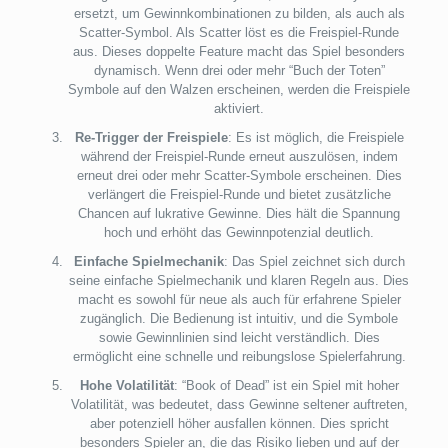
ersetzt, um Gewinnkombinationen zu bilden, als auch als
Scatter-Symbol. Als Scatter löst es die Freispiel-Runde
aus. Dieses doppelte Feature macht das Spiel besonders
dynamisch. Wenn drei oder mehr “Buch der Toten”
Symbole auf den Walzen erscheinen, werden die Freispiele
aktiviert.
Re-Trigger der Freispiele
: Es ist möglich, die Freispiele
während der Freispiel-Runde erneut auszulösen, indem
erneut drei oder mehr Scatter-Symbole erscheinen. Dies
verlängert die Freispiel-Runde und bietet zusätzliche
Chancen auf lukrative Gewinne. Dies hält die Spannung
hoch und erhöht das Gewinnpotenzial deutlich.
Einfache Spielmechanik
: Das Spiel zeichnet sich durch
seine einfache Spielmechanik und klaren Regeln aus. Dies
macht es sowohl für neue als auch für erfahrene Spieler
zugänglich. Die Bedienung ist intuitiv, und die Symbole
sowie Gewinnlinien sind leicht verständlich. Dies
ermöglicht eine schnelle und reibungslose Spielerfahrung.
Hohe Volatilität
: “Book of Dead” ist ein Spiel mit hoher
Volatilität, was bedeutet, dass Gewinne seltener auftreten,
aber potenziell höher ausfallen können. Dies spricht
besonders Spieler an, die das Risiko lieben und auf der