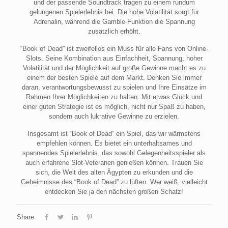
und der passende Soundtrack tragen zu einem rundum
gelungenen Spielerlebnis bei. Die hohe Volatilität sorgt für
Adrenalin, während die Gamble-Funktion die Spannung
zusätzlich erhöht.
“Book of Dead” ist zweifellos ein Muss für alle Fans von Online-
Slots. Seine Kombination aus Einfachheit, Spannung, hoher
Volatilität und der Möglichkeit auf große Gewinne macht es zu
einem der besten Spiele auf dem Markt. Denken Sie immer
daran, verantwortungsbewusst zu spielen und Ihre Einsätze im
Rahmen Ihrer Möglichkeiten zu halten. Mit etwas Glück und
einer guten Strategie ist es möglich, nicht nur Spaß zu haben,
sondern auch lukrative Gewinne zu erzielen.
Insgesamt ist “Book of Dead” ein Spiel, das wir wärmstens
empfehlen können. Es bietet ein unterhaltsames und
spannendes Spielerlebnis, das sowohl Gelegenheitsspieler als
auch erfahrene Slot-Veteranen genießen können. Trauen Sie
sich, die Welt des alten Ägypten zu erkunden und die
Geheimnisse des “Book of Dead” zu lüften. Wer weiß, vielleicht
entdecken Sie ja den nächsten großen Schatz!
Share