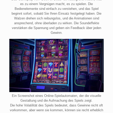
es zu einem Vergnügen macht, es zu spielen. Die
Bedienelemente sind einfach zu verstehen, und das Spiel
beginnt sofort, sobald Sie Ihren Einsatz festgelegt haben. Die
Walzen drehen sich reibungslos, und die Animationen sind
ansprechend, ohne überladen zu wirken. Die Soundeffekte
verstärken die Spannung und geben ein Feedback über jeden
Gewinn.
Ein Screenshot eines Online-Spielautomaten, der die visuelle
Gestaltung und die Aufmachung des Spiels zeigt.
Die hohe Volatilität des Spiels bedeutet, dass Gewinne nicht oft
vorkommen, aber wenn sie kommen, können sie recht erheblich