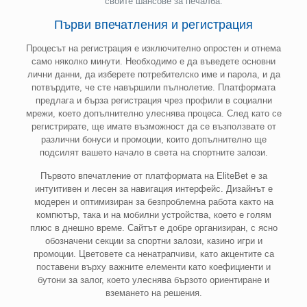
своите шансове за печалба.
Първи впечатления и регистрация
Процесът на регистрация е изключително опростен и отнема
само няколко минути. Необходимо е да въведете основни
лични данни, да изберете потребителско име и парола, и да
потвърдите, че сте навършили пълнолетие. Платформата
предлага и бърза регистрация чрез профили в социални
мрежи, което допълнително улеснява процеса. След като се
регистрирате, ще имате възможност да се възползвате от
различни бонуси и промоции, които допълнително ще
подсилят вашето начало в света на спортните залози.
Първото впечатление от платформата на EliteBet е за
интуитивен и лесен за навигация интерфейс. Дизайнът е
модерен и оптимизиран за безпроблемна работа както на
компютър, така и на мобилни устройства, което е голям
плюс в днешно време. Сайтът е добре организиран, с ясно
обозначени секции за спортни залози, казино игри и
промоции. Цветовете са ненатрапчиви, като акцентите са
поставени върху важните елементи като коефициенти и
бутони за залог, което улеснява бързото ориентиране и
вземането на решения.