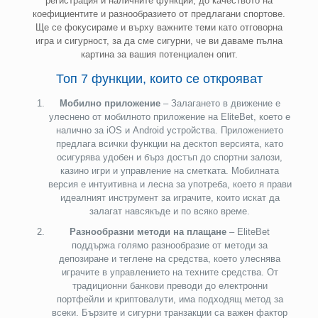
регистрация и наличните функции, до качеството на
коефициентите и разнообразието от предлагани спортове.
Ще се фокусираме и върху важните теми като отговорна
игра и сигурност, за да сме сигурни, че ви даваме пълна
картина за вашия потенциален опит.
Топ 7 функции, които се открояват
Мобилно приложение
– Залагането в движение е
улеснено от мобилното приложение на EliteBet, което е
налично за iOS и Android устройства. Приложението
предлага всички функции на десктоп версията, като
осигурява удобен и бърз достъп до спортни залози,
казино игри и управление на сметката. Мобилната
версия е интуитивна и лесна за употреба, което я прави
идеалният инструмент за играчите, които искат да
залагат навсякъде и по всяко време.
Разнообразни методи на плащане
– EliteBet
поддържа голямо разнообразие от методи за
депозиране и теглене на средства, което улеснява
играчите в управлението на техните средства. От
традиционни банкови преводи до електронни
портфейли и криптовалути, има подходящ метод за
всеки. Бързите и сигурни транзакции са важен фактор