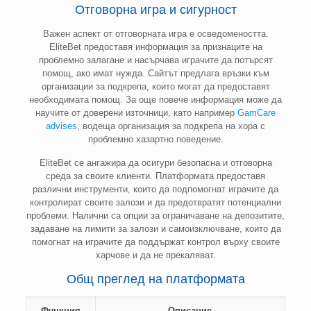
Отговорна игра и сигурност
Важен аспект от отговорната игра е осведомеността.
EliteBet предоставя информация за признаците на
проблемно залагане и насърчава играчите да потърсят
помощ, ако имат нужда. Сайтът предлага връзки към
организации за подкрепа, които могат да предоставят
необходимата помощ. За още повече информация може да
научите от доверени източници, като например
GamCare
advises
, водеща организация за подкрепа на хора с
проблемно хазартно поведение.
EliteBet се ангажира да осигури безопасна и отговорна
среда за своите клиенти. Платформата предоставя
различни инструменти, които да подпомогнат играчите да
контролират своите залози и да предотвратят потенциални
проблеми. Налични са опции за ограничаване на депозитите,
задаване на лимити за залози и самоизключване, които да
помогнат на играчите да поддържат контрол върху своите
харчове и да не прекаляват.
Общ преглед на платформата
Функция
Описание