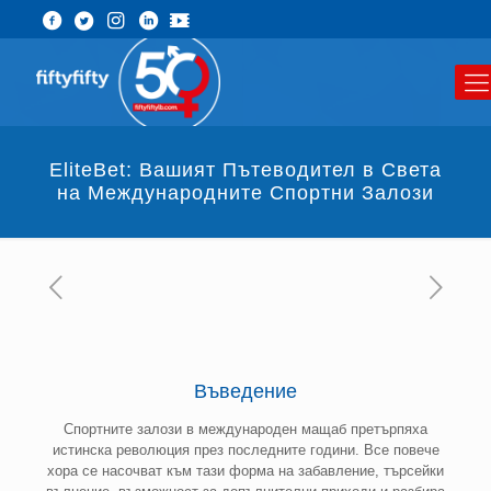
EliteBet: Вашият Пътеводител в Света
на Международните Спортни Залози
Въведение
Спортните залози в международен мащаб претърпяха
истинска революция през последните години. Все повече
хора се насочват към тази форма на забавление, търсейки