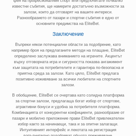
фен на професионалния спорт или предпочитате по-малко
известни събития, ще намерите достатъчно възможности за
залози, които да отговарят на вашите интереси.
Разнообразието от пазари и спортни събития е едно от
основните предимства на EliteBet.
Заключение
Въпреки някои потенциални области за подобрение, като
например броя на предлаганите методи на плащане, EliteBet
определено заслужава вниманието на играчите. Акцентът
върху отговорната игра и сигурността показва ангажимент
към защитата на потребителите и гарантира по-безопасна и
приятна среда за залози. Като цяло, EliteBet предлага
позитивно изживяване за всички любители на спортните
залози.
В обобщение, EliteBet се очертава като солидна платформа
за спортни залози, предлагаща богат избор от спортове,
атрактивни бонуси и удобна за потребителя платформа.
Комбинацията от конкурентни коефициенти, разнообразие от
пазари и мобилно приложение прави EliteBet привлекателен
избор както за начинаещи, така и за опитни залагащи.
Интуитивният интерфейс и лекотата на регистрация
допълнително подобряват общото преживяване.