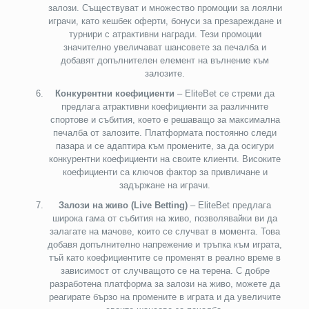
залози. Съществуват и множество промоции за лоялни
играчи, като кешбек оферти, бонуси за презареждане и
турнири с атрактивни награди. Тези промоции
значително увеличават шансовете за печалба и
добавят допълнителен елемент на вълнение към
залозите.
Конкурентни коефициенти
– EliteBet се стреми да
предлага атрактивни коефициенти за различните
спортове и събития, което е решаващо за максимална
печалба от залозите. Платформата постоянно следи
пазара и се адаптира към промените, за да осигури
конкурентни коефициенти на своите клиенти. Високите
коефициенти са ключов фактор за привличане и
задържане на играчи.
Залози на живо (Live Betting)
– EliteBet предлага
широка гама от събития на живо, позволявайки ви да
залагате на мачове, които се случват в момента. Това
добавя допълнително напрежение и тръпка към играта,
тъй като коефициентите се променят в реално време в
зависимост от случващото се на терена. С добре
разработена платформа за залози на живо, можете да
реагирате бързо на промените в играта и да увеличите