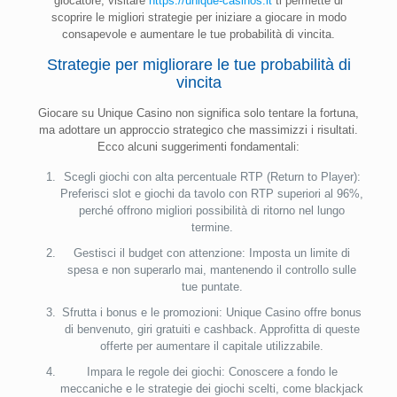
giocatore, visitare
https://unique-casinos.it
ti permette di
scoprire le migliori strategie per iniziare a giocare in modo
consapevole e aumentare le tue probabilità di vincita.
Strategie per migliorare le tue probabilità di
vincita
Giocare su Unique Casino non significa solo tentare la fortuna,
ma adottare un approccio strategico che massimizzi i risultati.
Ecco alcuni suggerimenti fondamentali:
Scegli giochi con alta percentuale RTP (Return to Player):
Preferisci slot e giochi da tavolo con RTP superiori al 96%,
perché offrono migliori possibilità di ritorno nel lungo
termine.
Gestisci il budget con attenzione: Imposta un limite di
spesa e non superarlo mai, mantenendo il controllo sulle
tue puntate.
Sfrutta i bonus e le promozioni: Unique Casino offre bonus
di benvenuto, giri gratuiti e cashback. Approfitta di queste
offerte per aumentare il capitale utilizzabile.
Impara le regole dei giochi: Conoscere a fondo le
meccaniche e le strategie dei giochi scelti, come blackjack