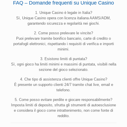
FAQ – Domande frequenti su Unique Casino
1. Unique Casino è legale in Italia?
Sì, Unique Casino opera con licenza italiana AAMS/ADM,
garantendo sicurezza e regolarità nei giochi.
2. Come posso prelevare le vincite?
Puoi prelevare tramite bonifico bancario, carte di credito o
portafogli elettronici, rispettando i requisiti di verifica e importi
minimi.
3. Esistono limiti di puntata?
Sì, ogni gioco ha limiti minimi e massimi di puntata, visibili nella
sezione del gioco selezionato.
4. Che tipo di assistenza clienti offre Unique Casino?
È presente un supporto clienti 24/7 tramite chat live, email e
telefono.
5. Come posso evitare perdite e giocare responsabilmente?
Imposta limiti di deposito, sfrutta gli strumenti di autoesclusione
e considera il gioco come intrattenimento, non come fonte di
reddito.