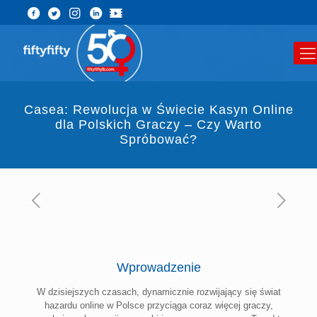
Casea: Rewolucja w Świecie Kasyn Online
dla Polskich Graczy – Czy Warto
Spróbować?
Wprowadzenie
W dzisiejszych czasach, dynamicznie rozwijający się świat
hazardu online w Polsce przyciąga coraz więcej graczy,