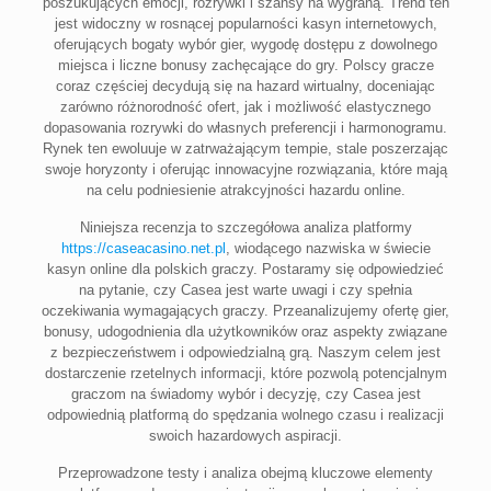
poszukujących emocji, rozrywki i szansy na wygraną. Trend ten
jest widoczny w rosnącej popularności kasyn internetowych,
oferujących bogaty wybór gier, wygodę dostępu z dowolnego
miejsca i liczne bonusy zachęcające do gry. Polscy gracze
coraz częściej decydują się na hazard wirtualny, doceniając
zarówno różnorodność ofert, jak i możliwość elastycznego
dopasowania rozrywki do własnych preferencji i harmonogramu.
Rynek ten ewoluuje w zatrważającym tempie, stale poszerzając
swoje horyzonty i oferując innowacyjne rozwiązania, które mają
na celu podniesienie atrakcyjności hazardu online.
Niniejsza recenzja to szczegółowa analiza platformy
https://caseacasino.net.pl
, wiodącego nazwiska w świecie
kasyn online dla polskich graczy. Postaramy się odpowiedzieć
na pytanie, czy Casea jest warte uwagi i czy spełnia
oczekiwania wymagających graczy. Przeanalizujemy ofertę gier,
bonusy, udogodnienia dla użytkowników oraz aspekty związane
z bezpieczeństwem i odpowiedzialną grą. Naszym celem jest
dostarczenie rzetelnych informacji, które pozwolą potencjalnym
graczom na świadomy wybór i decyzję, czy Casea jest
odpowiednią platformą do spędzania wolnego czasu i realizacji
swoich hazardowych aspiracji.
Przeprowadzone testy i analiza obejmą kluczowe elementy