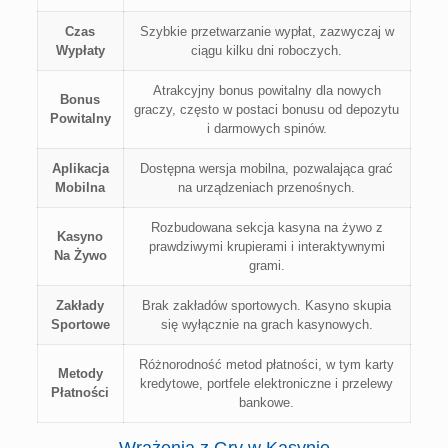
Czas
Szybkie przetwarzanie wypłat, zazwyczaj w
Wypłaty
ciągu kilku dni roboczych.
Atrakcyjny bonus powitalny dla nowych
Bonus
graczy, często w postaci bonusu od depozytu
Powitalny
i darmowych spinów.
Aplikacja
Dostępna wersja mobilna, pozwalająca grać
Mobilna
na urządzeniach przenośnych.
Rozbudowana sekcja kasyna na żywo z
Kasyno
prawdziwymi krupierami i interaktywnymi
Na Żywo
grami.
Zakłady
Brak zakładów sportowych. Kasyno skupia
Sportowe
się wyłącznie na grach kasynowych.
Różnorodność metod płatności, w tym karty
Metody
kredytowe, portfele elektroniczne i przelewy
Płatności
bankowe.