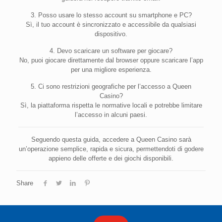
3. Posso usare lo stesso account su smartphone e PC?
Sì, il tuo account è sincronizzato e accessibile da qualsiasi
dispositivo.
4. Devo scaricare un software per giocare?
No, puoi giocare direttamente dal browser oppure scaricare l’app
per una migliore esperienza.
5. Ci sono restrizioni geografiche per l’accesso a Queen
Casino?
Sì, la piattaforma rispetta le normative locali e potrebbe limitare
l’accesso in alcuni paesi.
Seguendo questa guida, accedere a Queen Casino sarà
un’operazione semplice, rapida e sicura, permettendoti di godere
appieno delle offerte e dei giochi disponibili.
Share