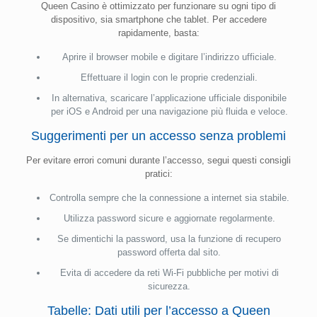
Queen Casino è ottimizzato per funzionare su ogni tipo di
dispositivo, sia smartphone che tablet. Per accedere
rapidamente, basta:
Aprire il browser mobile e digitare l’indirizzo ufficiale.
Effettuare il login con le proprie credenziali.
In alternativa, scaricare l’applicazione ufficiale disponibile
per iOS e Android per una navigazione più fluida e veloce.
Suggerimenti per un accesso senza problemi
Per evitare errori comuni durante l’accesso, segui questi consigli
pratici:
Controlla sempre che la connessione a internet sia stabile.
Utilizza password sicure e aggiornate regolarmente.
Se dimentichi la password, usa la funzione di recupero
password offerta dal sito.
Evita di accedere da reti Wi-Fi pubbliche per motivi di
sicurezza.
Tabelle: Dati utili per l’accesso a Queen